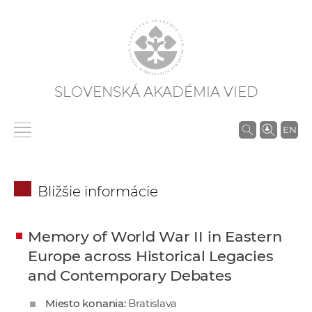
SLOVENSKÁ AKADÉMIA VIED
V
EN
y
h
ľ
Bližšie informácie
a
d
á
Memory of World War II in Eastern
v
Europe across Historical Legacies
a
and Contemporary Debates
n
Miesto konania:
Bratislava
i