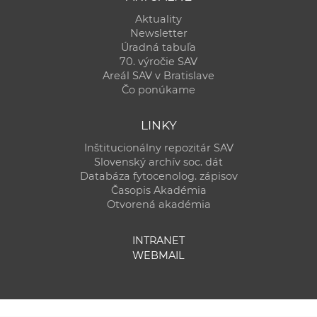
Aktuality
Newsletter
Úradná tabuľa
70. výročie SAV
Areál SAV v Bratislave
Čo ponúkame
LINKY
Inštitucionálny repozitár SAV
Slovenský archív soc. dát
Databáza fytocenolog. zápisov
Časopis Akadémia
Otvorená akadémia
INTRANET
WEBMAIL