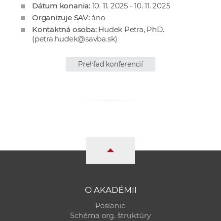
Dátum konania:
10. 11. 2025 - 10. 11. 2025
e
Organizuje SAV:
áno
v
Kontaktná osoba:
Hudek Petra, PhD.
p
(
petra.hudek@savba.sk
)
r
a
Prehľad konferencií
c
o
v
n
í
č
k
a
c
h
O AKADÉMII
a
p
Poslanie
Schéma org. štruktúry
r