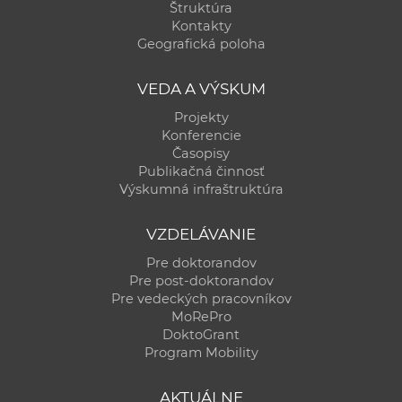
Štruktúra
a
Kontakty
c
Geografická poloha
o
v
VEDA A VÝSKUM
n
Projekty
í
Konferencie
k
Časopisy
o
Publikačná činnosť
Výskumná infraštruktúra
c
h
VZDELÁVANIE
S
A
Pre doktorandov
Pre post-doktorandov
V
Pre vedeckých pracovníkov
MoRePro
DoktoGrant
Program Mobility
AKTUÁLNE