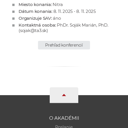
e
Miesto konania:
Nitra
v
Dátum konania:
8. 11. 2025 - 8. 11. 2025
p
Organizuje SAV:
áno
Kontaktná osoba:
PhDr. Soják Marián, PhD.
r
(
sojak@ta3.sk
)
a
c
Prehľad konferencií
o
v
n
í
č
k
a
c
h
a
O AKADÉMII
p
r
Poslanie