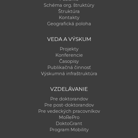
a
Schéma org. štruktúry
Štruktúra
c
Kontakty
o
Geografická poloha
v
n
VEDA A VÝSKUM
í
Projekty
k
Konferencie
o
Časopisy
c
Publikačná činnosť
Výskumná infraštruktúra
h
S
VZDELÁVANIE
A
V
Pre doktorandov
Pre post-doktorandov
Pre vedeckých pracovníkov
MoRePro
DoktoGrant
Program Mobility