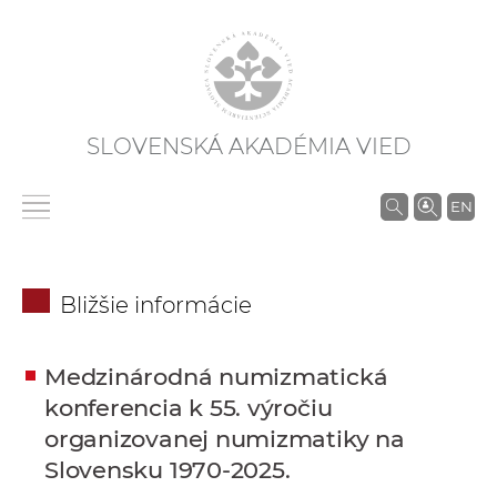
SLOVENSKÁ AKADÉMIA VIED
V
EN
y
h
ľ
Bližšie informácie
a
d
á
Medzinárodná numizmatická
v
konferencia k 55. výročiu
a
organizovanej numizmatiky na
n
Slovensku 1970-2025.
i