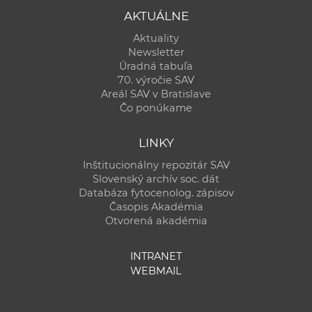
AKTUÁLNE
Aktuality
Newsletter
Úradná tabuľa
70. výročie SAV
Areál SAV v Bratislave
Čo ponúkame
LINKY
Inštitucionálny repozitár SAV
Slovenský archív soc. dát
Databáza fytocenolog. zápisov
Časopis Akadémia
Otvorená akadémia
INTRANET
WEBMAIL