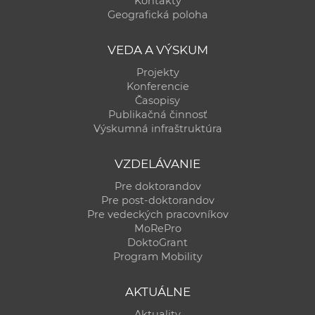
Kontakty
a
Geografická poloha
c
o
VEDA A VÝSKUM
v
Projekty
n
Konferencie
í
Časopisy
Publikačná činnosť
k
Výskumná infraštruktúra
o
c
VZDELÁVANIE
h
Pre doktorandov
S
Pre post-doktorandov
A
Pre vedeckých pracovníkov
V
MoRePro
DoktoGrant
Program Mobility
AKTUÁLNE
Aktuality