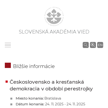
SLOVENSKÁ AKADÉMIA VIED
V
EN
y
h
ľ
Bližšie informácie
a
d
á
Československo a kresťanská
v
demokracia v období perestrojky
a
Miesto konania:
Bratislava
n
Dátum konania:
24. 11. 2025 - 24. 11. 2025
i