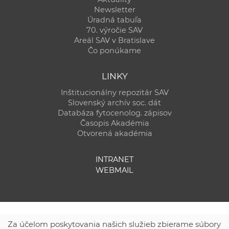
Newsletter
Úradná tabuľa
70. výročie SAV
Areál SAV v Bratislave
Čo ponúkame
LINKY
Inštitucionálny repozitár SAV
Slovenský archív soc. dát
Databáza fytocenolog. zápisov
Časopis Akadémia
Otvorená akadémia
INTRANET
WEBMAIL
Za účelom poskytovania našich služieb zbierame súbory