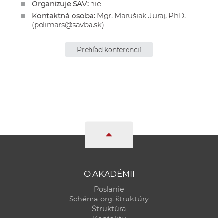
Organizuje SAV:
nie
e
Kontaktná osoba:
Mgr. Marušiak Juraj, PhD.
v
(
polimars@savba.sk
)
p
r
Prehľad konferencií
a
c
o
v
n
í
č
k
a
c
O AKADÉMII
h
a
Poslanie
Schéma org. štruktúry
p
Štruktúra
r