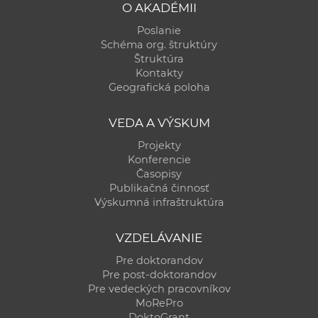
O AKADÉMII
e
v
Poslanie
Schéma org. štruktúry
p
Štruktúra
r
Kontakty
a
Geografická poloha
c
o
VEDA A VÝSKUM
v
Projekty
n
Konferencie
í
Časopisy
č
Publikačná činnosť
Výskumná infraštruktúra
k
a
VZDELÁVANIE
c
h
Pre doktorandov
Pre post-doktorandov
a
Pre vedeckých pracovníkov
p
MoRePro
r
DoktoGrant