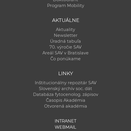
a
Program Mobility
c
o
AKTUÁLNE
v
Aktuality
n
Newsletter
í
Úradná tabuľa
70. výročie SAV
k
Areál SAV v Bratislave
o
Čo ponúkame
c
h
LINKY
S
Inštitucionálny repozitár SAV
A
Slovenský archív soc. dát
V
Databáza fytocenolog. zápisov
Časopis Akadémia
Otvorená akadémia
INTRANET
WEBMAIL