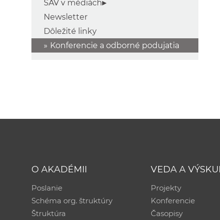
SAV v médiách
Newsletter
Dôležité linky
Konferencie a odborné podujatia
O AKADÉMII
VEDA A VÝSK
Poslanie
Projekty
Schéma org. štruktúry
Konferencie
Štruktúra
Časopisy