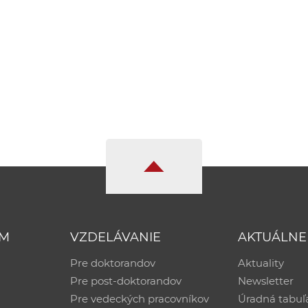
UM
VZDELÁVANIE
AKTUÁLNE
Pre doktorandov
Aktuality
Pre post-doktorandov
Newsletter
Pre vedeckých pracovníkov
Úradná tabuľ