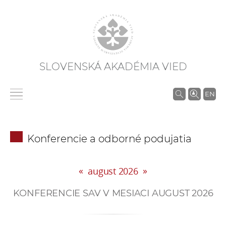
SLOVENSKÁ AKADÉMIA VIED
V
EN
y
h
ľ
Konferencie a odborné podujatia
a
d
«
»
á
august 2026
v
KONFERENCIE SAV V MESIACI AUGUST 2026
a
n
i