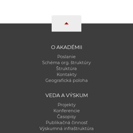
a
c
o
v
n
í
O AKADÉMII
k
o
Poslanie
Schéma org. štruktúry
c
Štruktúra
h
Kontakty
S
Geografická poloha
A
V
VEDA A VÝSKUM
Projekty
Konferencie
Časopisy
Publikačná činnosť
Výskumná infraštruktúra