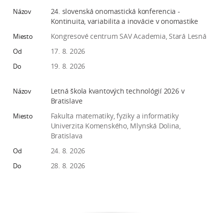
e
24. slovenská onomastická konferencia -
v
Kontinuita, variabilita a inovácie v onomastike
p
Kongresové centrum SAV Academia, Stará Lesná
r
17. 8. 2026
a
19. 8. 2026
c
o
Letná škola kvantových technológií 2026 v
v
Bratislave
n
Fakulta matematiky, fyziky a informatiky
í
Univerzita Komenského, Mlynská Dolina,
č
Bratislava
k
24. 8. 2026
a
28. 8. 2026
c
h
a
p
r