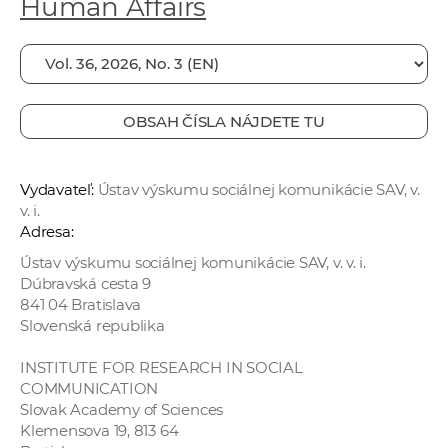
Human Affairs
e
v
p
r
a
OBSAH ČÍSLA NÁJDETE TU
c
o
v
Vydavateľ:
Ústav výskumu sociálnej komunikácie SAV, v.
v. i.
n
Adresa:
í
Ústav výskumu sociálnej komunikácie SAV, v. v. i.
č
Dúbravská cesta 9
k
841 04 Bratislava
a
Slovenská republika
c
h
INSTITUTE FOR RESEARCH IN SOCIAL
COMMUNICATION
a
Slovak Academy of Sciences
p
Klemensova 19, 813 64
r