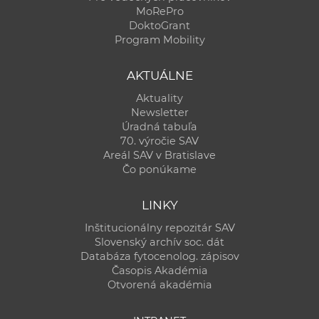
MoRePro
DoktoGrant
Program Mobility
AKTUÁLNE
Aktuality
Newsletter
Úradná tabuľa
70. výročie SAV
Areál SAV v Bratislave
Čo ponúkame
LINKY
Inštitucionálny repozitár SAV
Slovenský archív soc. dát
Databáza fytocenolog. zápisov
Časopis Akadémia
Otvorená akadémia