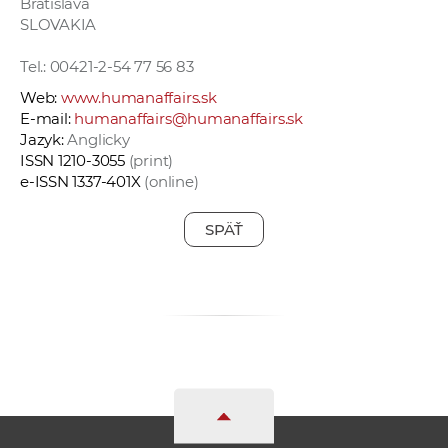
Bratislava
a
SLOVAKIA
c
o
Tel.: 00421-2-54 77 56 83
v
Web:
www.humanaffairs.sk
n
E-mail:
humanaffairs@humanaffairs.sk
Jazyk:
Anglicky
í
ISSN 1210-3055
(print)
k
e-ISSN 1337-401X
(online)
o
c
SPÄŤ
h
S
A
V