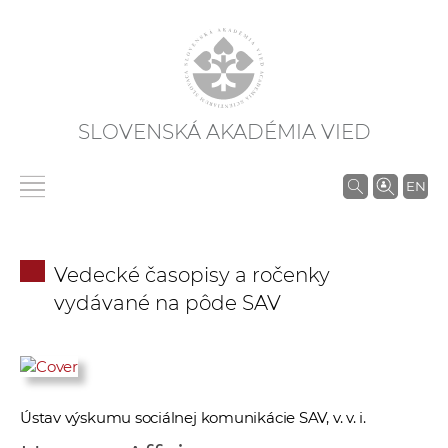
SLOVENSKÁ AKADÉMIA VIED
V
EN
y
h
ľ
Vedecké časopisy a ročenky
a
vydávané na pôde SAV
d
á
v
a
n
Ústav výskumu sociálnej komunikácie SAV, v. v. i.
i