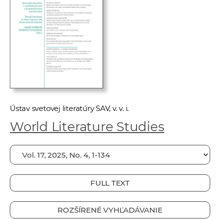
e
v
p
r
a
c
o
v
n
Ústav svetovej literatúry SAV, v. v. i.
í
World Literature Studies
č
k
a
c
h
FULL TEXT
a
p
ROZŠÍRENÉ VYHĽADÁVANIE
r