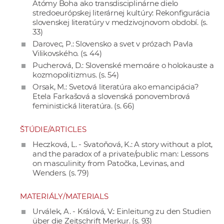
Atómy Boha ako transdisciplinárne dielo
stredoeurópskej literárnej kultúry: Rekonfigurácia
slovenskej literatúry v medzivojnovom období. (s.
33)
Darovec, P.: Slovensko a svet v prózach Pavla
Vilikovského. (s. 44)
Pucherová, D.: Slovenské memoáre o holokauste a
kozmopolitizmus. (s. 54)
Orsak, M.: Svetová literatúra ako emancipácia?
Etela Farkašová a slovenská ponovembrová
feministická literatúra. (s. 66)
ŠTÚDIE/ARTICLES
Heczková, L. - Svatoňová, K.: A story without a plot,
and the paradox of a private/public man: Lessons
on masculinity from Patočka, Levinas, and
Wenders. (s. 79)
MATERIÁLY/MATERIALS
Urválek, A. - Králová, V.: Einleitung zu den Studien
über die Zeitschrift Merkur. (s. 93)