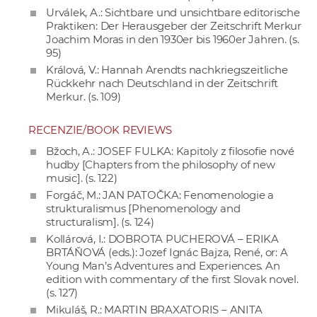
Urválek, A.: Sichtbare und unsichtbare editorische
Praktiken: Der Herausgeber der Zeitschrift Merkur
Joachim Moras in den 1930er bis 1960er Jahren. (s.
95)
Králová, V.: Hannah Arendts nachkriegszeitliche
Rückkehr nach Deutschland in der Zeitschrift
Merkur. (s. 109)
RECENZIE/BOOK REVIEWS
Bžoch, A.: JOSEF FULKA: Kapitoly z filosofie nové
hudby [Chapters from the philosophy of new
music]. (s. 122)
Forgáč, M.: JAN PATOČKA: Fenomenologie a
strukturalismus [Phenomenology and
structuralism]. (s. 124)
Kollárová, I.: DOBROTA PUCHEROVÁ – ERIKA
BRTÁŇOVÁ (eds.): Jozef Ignác Bajza, René, or: A
Young Man’s Adventures and Experiences. An
edition with commentary of the first Slovak novel.
(s. 127)
Mikuláš, R.: MARTIN BRAXATORIS – ANITA