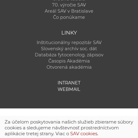
70. výročie SAV
Areál SAV v Bratislave
Čo ponúkame
LINKY
Inštitucionálny repozitár SAV
Slovenský archív soc. dát
Databáza fytocenolog. zápisov
Časopis Akadémia
Otvorená akadémia
INTRANET
WEBMAIL
Za účelom poskytovania našich služieb zbierame súbory
cookies a sledujeme návštevnosť prostredníctvom
aplikácie tretej strany. Viac o
SAV cookies
.