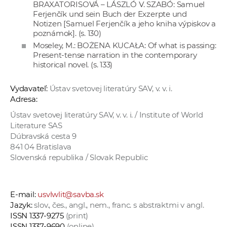
BRAXATORISOVÁ – LÁSZLÓ V. SZABÓ: Samuel
Ferjenčík und sein Buch der Exzerpte und
Notizen [Samuel Ferjenčík a jeho kniha výpiskov a
poznámok]. (s. 130)
Moseley, M.: BOŻENA KUCAŁA: Of what is passing:
Present-tense narration in the contemporary
historical novel. (s. 133)
Vydavateľ:
Ústav svetovej literatúry SAV, v. v. i.
Adresa:
Ústav svetovej literatúry SAV, v. v. i. / Institute of World
Literature SAS
Dúbravská cesta 9
841 04 Bratislava
Slovenská republika / Slovak Republic
E-mail:
usvlwlit@savba.sk
Jazyk:
slov., čes., angl., nem., franc. s abstraktmi v angl.
ISSN 1337-9275
(print)
ISSN 1337-9690
(online)