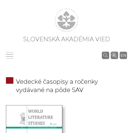
SLOVENSKÁ AKADÉMIA VIED
V
EN
y
h
ľ
Vedecké časopisy a ročenky
a
vydávané na pôde SAV
d
á
v
a
n
i