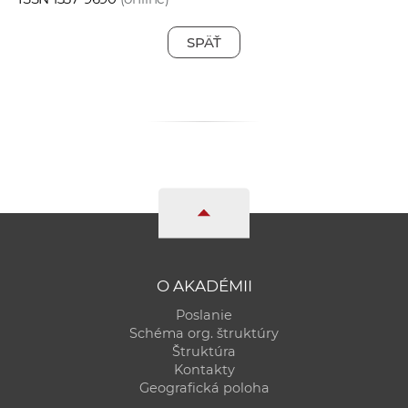
SPÄŤ
O AKADÉMII
Poslanie
Schéma org. štruktúry
Štruktúra
Kontakty
Geografická poloha