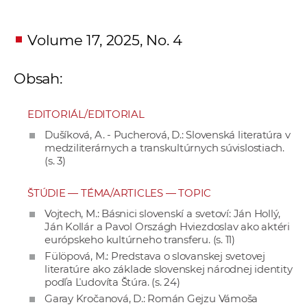
a
c
Volume 17, 2025, No. 4
o
v
Obsah:
n
í
k
EDITORIÁL/EDITORIAL
o
Dušíková, A. - Pucherová, D.: Slovenská literatúra v
c
medziliterárnych a transkultúrnych súvislostiach.
(s. 3)
h
S
ŠTÚDIE ― TÉMA/ARTICLES ― TOPIC
A
Vojtech, M.: Básnici slovenskí a svetoví: Ján Hollý,
V
Ján Kollár a Pavol Országh Hviezdoslav ako aktéri
európskeho kultúrneho transferu. (s. 11)
Fülöpová, M.: Predstava o slovanskej svetovej
literatúre ako základe slovenskej národnej identity
podľa Ľudovíta Štúra. (s. 24)
Garay Kročanová, D.: Román Gejzu Vámoša