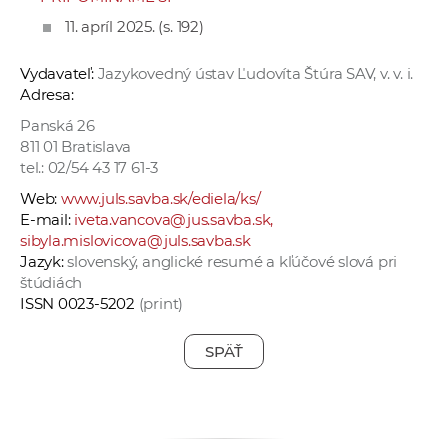
11. apríl 2025. (s. 192)
Vydavateľ:
Jazykovedný ústav Ľudovíta Štúra SAV, v. v. i.
Adresa:
Panská 26
811 01 Bratislava
tel.: 02/54 43 17 61-3
Web:
www.juls.savba.sk/ediela/ks/
E-mail:
iveta.vancova@jus.savba.sk,
sibyla.mislovicova@juls.savba.sk
Jazyk:
slovenský, anglické resumé a kľúčové slová pri
štúdiách
ISSN 0023-5202
(print)
SPÄŤ