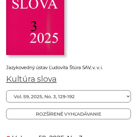
e
v
p
r
a
c
o
v
n
Jazykovedný ústav Ľudovíta Štúra SAV, v. v. i.
í
Kultúra slova
č
k
a
c
h
ROZŠÍRENÉ VYHĽADÁVANIE
a
p
r