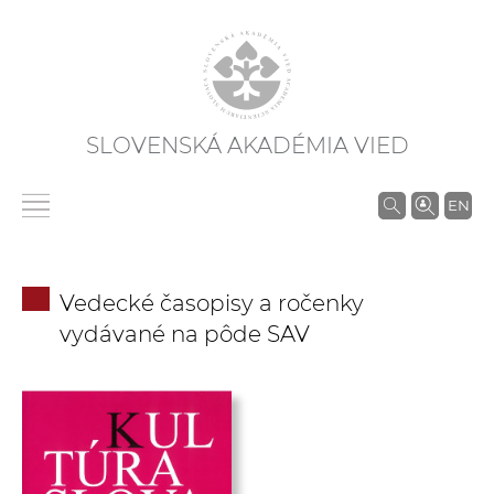
SLOVENSKÁ AKADÉMIA VIED
V
EN
y
h
ľ
Vedecké časopisy a ročenky
a
vydávané na pôde SAV
d
á
v
a
n
i