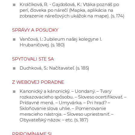
Krolčíková, R. - Gajdošová, K.: Vtáka poznáš po
perí, človeka po nárečí (Mapka, aplikácia na
zobrazenie nárečových ukážok na mape). (s. 174)
SPRÁVY A POSUDKY
Vančová, I.: Jubileum našej kolegyne I.
Hrubaničovej. (s. 180)
SPYTOVALI STE SA
Duchková, S.: Načítavateľ. (s. 185)
Z WEBOVEJ PORADNE
Kanonický a kánonický. – Uondaný. – Tvary
rozkazovacieho spôsobu. – Sloveso ocertifikovať. –
Prídavné mená. – Umyvárka. – Pri hrad? –
Skloňovanie slova uhlie. – Pomenovanie
meracieho nástroja. – Sloveso upriestraniť. –
Obyvateľský názov. – etc. (s. 187)
PRIPOMÍNAME SI