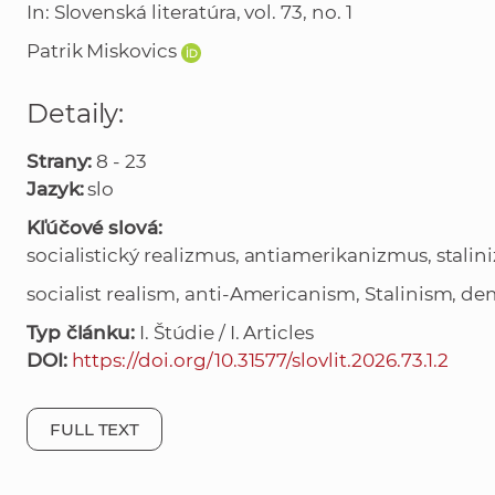
In: Slovenská literatúra, vol. 73, no. 1
Patrik Miskovics
Detaily:
Strany:
8 - 23
Jazyk:
slo
Kľúčové slová:
socialistický realizmus, antiamerikanizmus, stali
socialist realism, anti-Americanism, Stalinism, de
Typ článku:
I. Štúdie / I. Articles
DOI:
https://doi.org/10.31577/slovlit.2026.73.1.2
FULL TEXT