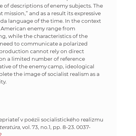
 of descriptions of enemy subjects. The
 mission,” and as a result its expressive
nda language of the time. In the context
the American enemy range from
g, while the characteristics of the
 need to communicate a polarized
y production cannot rely on direct
 on a limited number of reference
ative of the enemy camp, ideological
lete the image of socialist realism as a
ty.
priateľ v poézii socialistického realizmu
teratúra
, vol. 73, no.1, pp. 8-23. 0037-
2