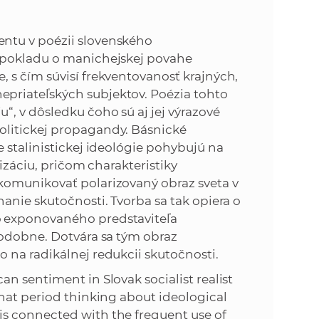
k
o
n
c
ntu v poézii slovenského
h
dpokladu o manichejskej povahe
k
S
 s čím súvisí frekventovanosť krajných,
A
priateľských subjektov. Poézia tohto
a
V
, v dôsledku čoho sú aj jej výrazové
olitickej propagandy. Básnické
c
 stalinistickej ideológie pohybujú na
izáciu, pričom charakteristiky
h
komunikovať polarizovaný obraz sveta v
anie skutočnosti. Tvorba sa tak opiera o
S
o exponovaného predstaviteľa
podobne. Dotvára sa tým obraz
A
 na radikálnej redukcii skutočnosti.
n sentiment in Slovak socialist realist
V
hat period thinking about ideological
s connected with the frequent use of