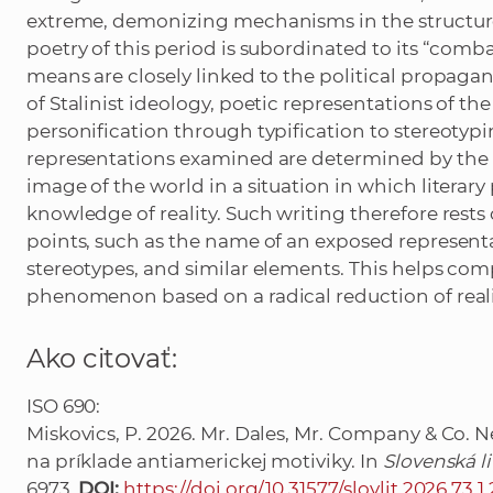
extreme, demonizing mechanisms in the structure
poetry of this period is subordinated to its “combat
means are closely linked to the political propaga
of Stalinist ideology, poetic representations of 
personification through typification to stereotypin
representations examined are determined by the
image of the world in a situation in which literar
knowledge of reality. Such writing therefore rests
points, such as the name of an exposed represent
stereotypes, and similar elements. This helps comp
phenomenon based on a radical reduction of reali
Ako citovať:
ISO 690:
Miskovics, P. 2026. Mr. Dales, Mr. Company & Co. Ne
na príklade antiamerickej motiviky. In
Slovenská li
6973.
DOI:
https://doi.org/10.31577/slovlit.2026.73.1.