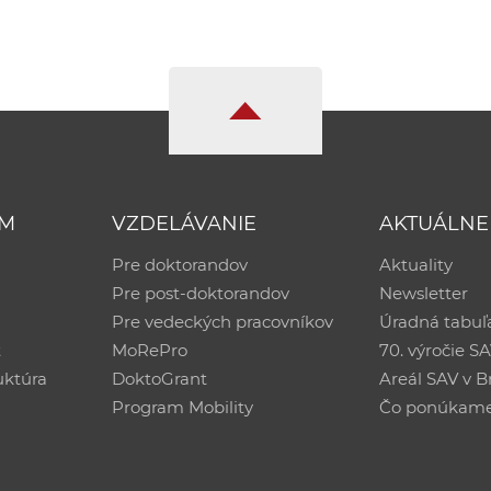
UM
VZDELÁVANIE
AKTUÁLNE
Pre doktorandov
Aktuality
Pre post-doktorandov
Newsletter
Pre vedeckých pracovníkov
Úradná tabuľ
ť
MoRePro
70. výročie S
uktúra
DoktoGrant
Areál SAV v Br
Program Mobility
Čo ponúkam