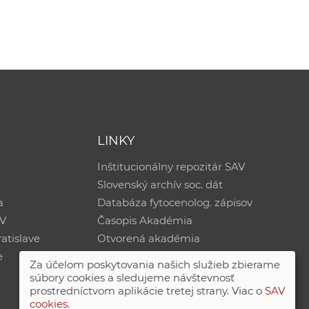
LINKY
Inštitucionálny repozitár SAV
Slovenský archív soc. dát
a
Databáza fytocenolog. zápisov
AV
Časopis Akadémia
atislave
Otvorená akadémia
e
Za účelom poskytovania našich služieb zbierame
súbory cookies a sledujeme návštevnosť
prostredníctvom aplikácie tretej strany. Viac o
SAV
cookies
.