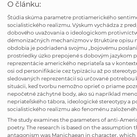
O článku:
Štúdia skúma parametre protiamerického sentime
socialistického realizmu. Výskum vychádza z pre
dobového uvažovania o ideologickom protivníctve,
démonizačných mechanizmov v štruktúre opisu ne
obdobia je podriadená svojmu „bojovému poslaniu“
prostriedky úzko prepojené s dobovým jazykom p
reprezentácie amerického nepriateľa sa v kontexte
osi od personifikácie cez typizáciu až po stereotyp
sledovaných reprezentácií sú určované potrebou 
situácii, keď tvorbu nemožno oprieť o priame pozn
nepočetné záchytné body, ako sú napríklad men
nepriateľského tábora, ideologické stereotypy a 
socialistického realizmu ako fenoménu založeného
The study examines the parameters of anti-America
poetry. The research is based on the assumption t
antagonism was Manichaean in character, which i