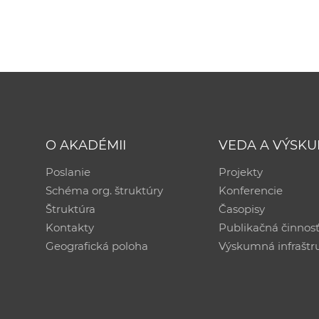
O AKADÉMII
VEDA A VÝSK
Poslanie
Projekty
Schéma org. štruktúry
Konferencie
Štruktúra
Časopisy
Kontakty
Publikačná činnos
Geografická poloha
Výskumná infraštr