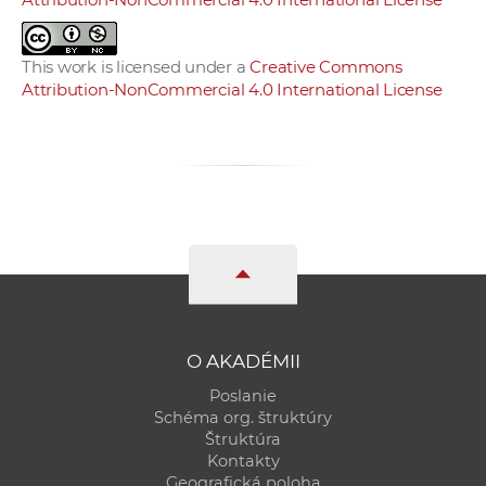
This work is licensed under a
Creative Commons
Attribution-NonCommercial 4.0 International License
O AKADÉMII
Poslanie
Schéma org. štruktúry
Štruktúra
Kontakty
Geografická poloha