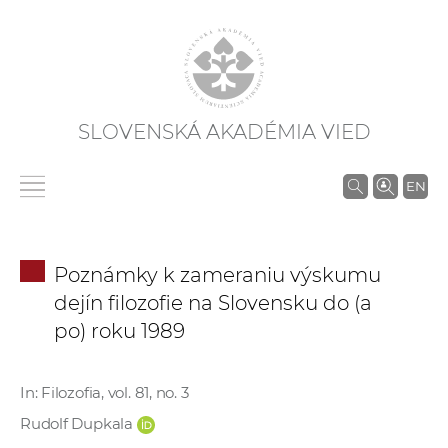
SLOVENSKÁ AKADÉMIA VIED
V
EN
y
h
ľ
Poznámky k zameraniu výskumu
a
dejín filozofie na Slovensku do (a
d
po) roku 1989
á
v
a
In: Filozofia, vol. 81, no. 3
n
Rudolf Dupkala
i