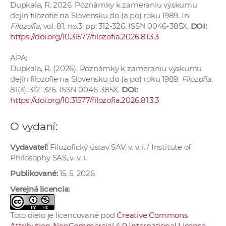
Dupkala, R. 2026. Poznámky k zameraniu výskumu
dejín filozofie na Slovensku do (a po) roku 1989. In
Filozofia
, vol. 81, no.3, pp. 312-326. ISSN 0046-385X.
DOI:
https://doi.org/10.31577/filozofia.2026.81.3.3
APA:
Dupkala, R. (2026). Poznámky k zameraniu výskumu
dejín filozofie na Slovensku do (a po) roku 1989.
Filozofia
,
81(3), 312-326. ISSN 0046-385X.
DOI:
https://doi.org/10.31577/filozofia.2026.81.3.3
O vydaní:
Vydavateľ:
Filozofický ústav SAV, v. v. i. / Institute of
Philosophy SAS, v. v. i.
Publikované:
15. 5. 2026
Verejná licencia:
Toto dielo je licencované pod
Creative Commons
Attribution-NonCommercial 4.0 International License