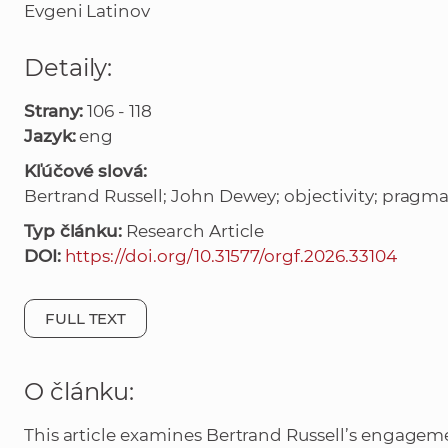
Evgeni Latinov
Detaily:
Strany:
106 - 118
Jazyk:
eng
Kľúčové slová:
Bertrand Russell; John Dewey; objectivity; pragma
Typ článku:
Research Article
DOI:
https://doi.org/10.31577/orgf.2026.33104
FULL TEXT
O článku:
This article examines Bertrand Russell’s engage