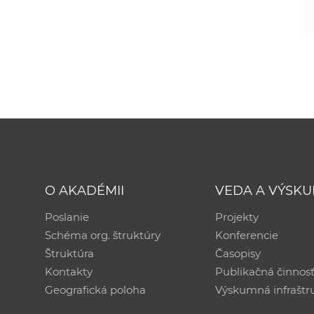
O AKADÉMII
VEDA A VÝSK
Poslanie
Projekty
Schéma org. štruktúry
Konferencie
Štruktúra
Časopisy
Kontakty
Publikačná činnos
Geografická poloha
Výskumná infraštr