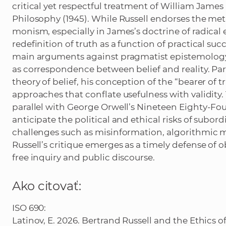
critical yet respectful treatment of William Jame
Philosophy (1945). While Russell endorses the met
monism, especially in James’s doctrine of radical 
redefinition of truth as a function of practical suc
main arguments against pragmatist epistemology,
as correspondence between belief and reality. Parti
theory of belief, his conception of the “bearer of t
approaches that conflate usefulness with validity.
parallel with George Orwell’s Nineteen Eighty-Fo
anticipate the political and ethical risks of subordi
challenges such as misinformation, algorithmic ma
Russell’s critique emerges as a timely defense of o
free inquiry and public discourse.
Ako citovať:
ISO 690:
Latinov, E. 2026. Bertrand Russell and the Ethics 