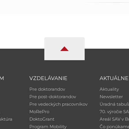
UM
VZDELÁVANIE
AKTUÁLNE
Pre doktorandov
Aktuality
Pre post-doktorandov
Newsletter
Pre vedeckých pracovníkov
Úradná tabuľ
ť
MoRePro
70. výročie S
uktúra
DoktoGrant
Areál SAV v Br
Program Mobility
Čo ponúkam