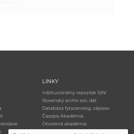
LINKY
Inštitucionálny repozitár SAV
Slovenský archív soc. dát
a
Databáza fytocenolog. zápisov
AV
Časopis Akadémia
atislave
Otvorená akadémia
e