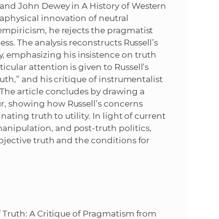
k
s and John Dewey in A History of Western
o
aphysical innovation of neutral
n
c
empiricism, he rejects the pragmatist
h
cess. The analysis reconstructs Russell’s
k
S
 emphasizing his insistence on truth
A
cular attention is given to Russell’s
a
V
ruth,” and his critique of instrumentalist
 The article concludes by drawing a
c
ur, showing how Russell’s concerns
nating truth to utility. In light of current
h
nipulation, and post-truth politics,
bjective truth and the conditions for
S
A
V
of Truth: A Critique of Pragmatism from