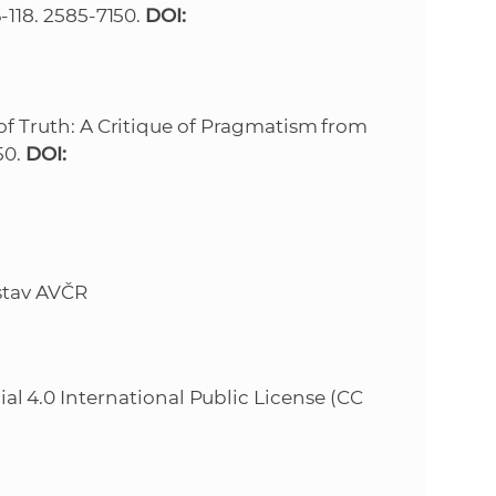
06-118. 2585-7150.
DOI:
 of Truth: A Critique of Pragmatism from
150.
DOI:
ústav AVČR
 4.0 International Public License (CC