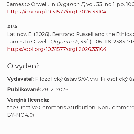
James to Orwell. In
Organon F
, vol. 33, no.1, pp. 1
https://doi.org/10.31577/orgf.2026.33104
APA:
Latinov, E. (2026). Bertrand Russell and the Ethics
James to Orwell.
Organon F
, 33(1), 106-118. 2585-7
https://doi.org/10.31577/orgf.2026.33104
O vydaní:
Vydavateľ:
Filozofický ústav SAV, v.v.i, Filosofický 
Publikované:
28. 2. 2026
Verejná licencia:
the Creative Commons Attribution-NonCommercial
BY-NC 4.0)