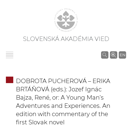
SLOVENSKÁ AKADÉMIA VIED
V
EN
y
h
ľ
DOBROTA PUCHEROVÁ – ERIKA
a
BRTÁŇOVÁ (eds.): Jozef Ignác
d
Bajza, René, or: A Young Man’s
á
Adventures and Experiences. An
v
edition with commentary of the
a
n
first Slovak novel
i