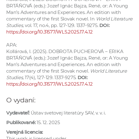
a
BRTÁŇOVÁ (eds.): Jozef Ignác Bajza, René, or: A Young
Man’s Adventures and Experiences. An edition with
c
commentary of the first Slovak novel. In
World Literature
o
Studies
, vol. 17, no.4, pp. 127-129. 1337-9275.
DOI:
v
https://doi.org/10.31577/WLS.2025.17.4.12
n
í
APA:
k
Kollárová, I. (2025). DOBROTA PUCHEROVÁ – ERIKA
BRTÁŇOVÁ (eds.): Jozef Ignác Bajza, René, or: A Young
o
Man’s Adventures and Experiences. An edition with
c
commentary of the first Slovak novel.
World Literature
h
Studies
, 17(4), 127-129. 1337-9275.
DOI:
S
https://doi.org/10.31577/WLS.2025.17.4.12
A
V
O vydaní:
Vydavateľ:
Ústav svetovej literatúry SAV, v. v. i.
Publikované:
15. 12. 2025
Verejná licencia:
This work is licensed under