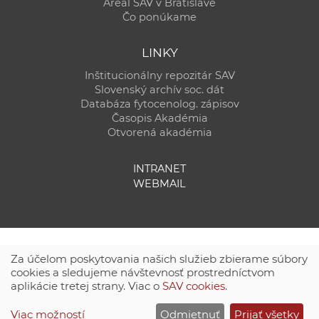
Areál SAV v Bratislave
Čo ponúkame
LINKY
Inštitucionálny repozitár SAV
Slovenský archív soc. dát
Databáza fytocenolog. zápisov
Časopis Akadémia
Otvorená akadémia
INTRANET
WEBMAIL
Za účelom poskytovania našich služieb zbierame súbory
cookies a sledujeme návštevnosť prostredníctvom
aplikácie tretej strany. Viac o
SAV cookies
.
Technická podpora:
CSČ SAV, v. v. i. - Výpočtové stredisko SAV
Viac možností
Odmietnuť
Prijať všetky