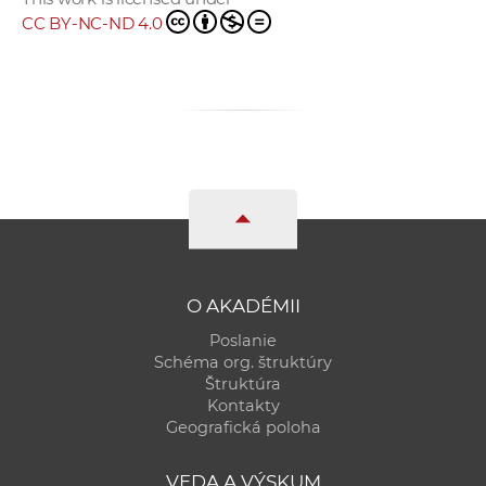
CC BY-NC-ND 4.0
O AKADÉMII
Poslanie
Schéma org. štruktúry
Štruktúra
Kontakty
Geografická poloha
VEDA A VÝSKUM