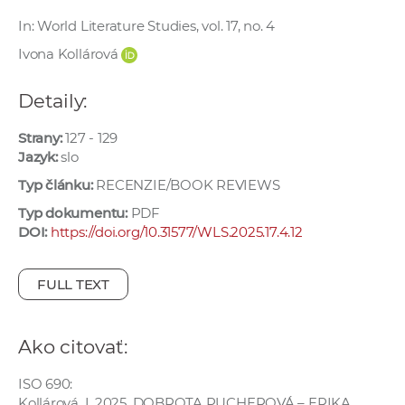
e
In: World Literature Studies, vol. 17, no. 4
v
Ivona Kollárová
p
r
Detaily:
a
c
Strany:
127 - 129
o
Jazyk:
slo
v
Typ článku:
RECENZIE/BOOK REVIEWS
n
Typ dokumentu:
PDF
í
DOI:
https://doi.org/10.31577/WLS.2025.17.4.12
č
k
a
FULL TEXT
c
h
Ako citovať:
a
p
ISO 690:
r
Kollárová, I. 2025. DOBROTA PUCHEROVÁ – ERIKA