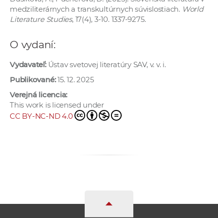
a
medziliterárnych a transkultúrnych súvislostiach.
World
Literature Studies
, 17(4), 3-10. 1337-9275.
c
o
O vydaní:
v
n
Vydavateľ:
Ústav svetovej literatúry SAV, v. v. i.
í
Publikované:
15. 12. 2025
k
o
Verejná licencia:
c
This work is licensed under
CC BY-NC-ND 4.0
h
S
A
V