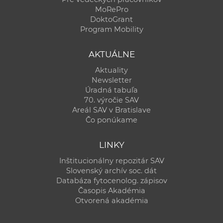
MoRePro
DoktoGrant
Program Mobility
AKTUÁLNE
Aktuality
Newsletter
Úradná tabuľa
70. výročie SAV
Areál SAV v Bratislave
Čo ponúkame
LINKY
Inštitucionálny repozitár SAV
Slovenský archív soc. dát
Databáza fytocenolog. zápisov
Časopis Akadémia
Otvorená akadémia