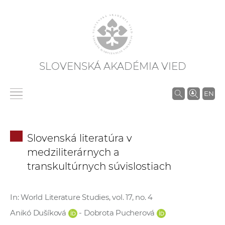
SLOVENSKÁ AKADÉMIA VIED
V
EN
y
h
ľ
Slovenská literatúra v
a
medziliterárnych a
d
transkultúrnych súvislostiach
á
v
a
In: World Literature Studies, vol. 17, no. 4
n
Anikó Dušíková
- Dobrota Pucherová
i