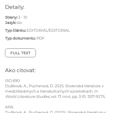
e
Detaily:
v
p
Strany:
3 - 10
r
Jazyk:
slo
a
Typ článku:
EDITORIÁL/EDITORIAL
c
Typ dokumentu:
PDF
o
v
FULL TEXT
n
í
č
Ako citovať:
k
a
ISO 690:
c
Dušíková, A., Pucherová, D. 2025. Slovenská literatúra v
medziliterárnych a transkultúrnych súvislostiach. In
h
World Literature Studies
, vol. 17, no.4, pp. 3-10. 1337-9275.
a
p
APA:
r
Dušíková, A., Pucherová, D. (2025). Slovenská literatúra v