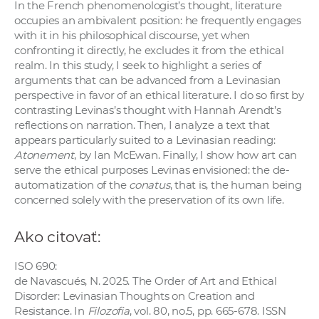
In the French phenomenologist’s thought, literature
a
occupies an ambivalent position: he frequently engages
c
with it in his philosophical discourse, yet when
o
confronting it directly, he excludes it from the ethical
v
realm. In this study, I seek to highlight a series of
arguments that can be advanced from a Levinasian
n
perspective in favor of an ethical literature. I do so first by
í
contrasting Levinas’s thought with Hannah Arendt’s
k
reflections on narration. Then, I analyze a text that
o
appears particularly suited to a Levinasian reading:
c
Atonement
, by Ian McEwan. Finally, I show how art can
serve the ethical purposes Levinas envisioned: the de-
h
automatization of the
conatus
, that is, the human being
S
concerned solely with the preservation of its own life.
A
V
Ako citovať:
ISO 690:
de Navascués, N. 2025. The Order of Art and Ethical
Disorder: Levinasian Thoughts on Creation and
Resistance. In
Filozofia
, vol. 80, no.5, pp. 665-678. ISSN