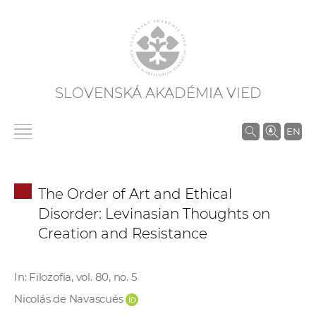
SLOVENSKÁ AKADÉMIA VIED
V
EN
y
h
ľ
The Order of Art and Ethical
a
Disorder: Levinasian Thoughts on
d
Creation and Resistance
á
v
a
In: Filozofia, vol. 80, no. 5
n
Nicolás de Navascués
i