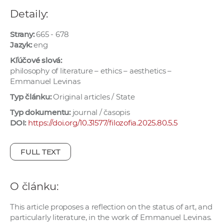
e
Detaily:
v
p
Strany:
665 - 678
r
Jazyk:
eng
a
Kľúčové slová:
c
philosophy of literature – ethics – aesthetics –
Emmanuel Levinas
o
v
Typ článku:
Original articles / State
n
Typ dokumentu:
journal / časopis
í
DOI:
https://doi.org/10.31577/filozofia.2025.80.5.5
č
k
FULL TEXT
a
c
h
O článku:
a
p
This article proposes a reflection on the status of art, and
particularly literature, in the work of Emmanuel Levinas.
r