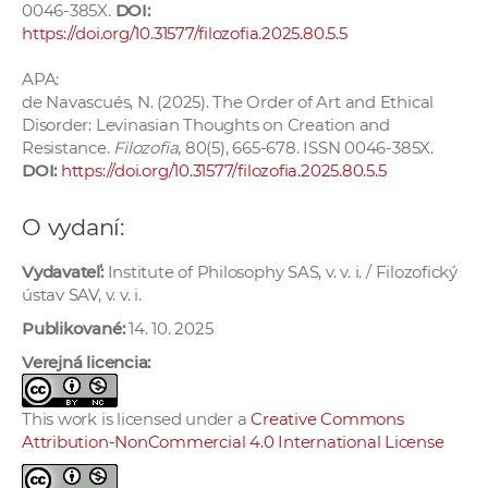
0046-385X.
DOI:
https://doi.org/10.31577/filozofia.2025.80.5.5
APA:
de Navascués, N. (2025). The Order of Art and Ethical
Disorder: Levinasian Thoughts on Creation and
Resistance.
Filozofia
, 80(5), 665-678. ISSN 0046-385X.
DOI:
https://doi.org/10.31577/filozofia.2025.80.5.5
O vydaní:
Vydavateľ:
Institute of Philosophy SAS, v. v. i. / Filozofický
ústav SAV, v. v. i.
Publikované:
14. 10. 2025
Verejná licencia:
This work is licensed under a
Creative Commons
Attribution-NonCommercial 4.0 International License