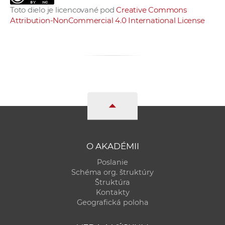
Toto dielo je licencované pod
Creative Commons
Attribution-NonCommercial 4.0 International License
O AKADÉMII
Poslanie
Schéma org. štruktúry
Štruktúra
Kontakty
Geografická poloha