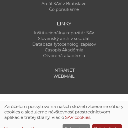
Areál SAV v Bratislave
Čo ponúkame
LINKY
Inštitucionálny repozitár SAV
Slovenský archív soc. dát
Databáza fytocenolog. zápisov
Časopis Akadémia
Otvorená akadémia
INTRANET
WEBMAIL
Za účelom poskytovania našich služieb zbierame súbory
cookies a sledujeme návštevnosť prostredníctvom
aplikácie tretej strany. Viac o
SAV cookies
.
Technická podpora:
CSČ SAV, v. v. i. - Výpočtové stredisko SAV