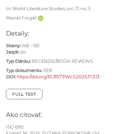
e
In: World Literature Studies, vol. 17, no. 3
v
Marcel Forgáč
p
r
Detaily:
a
c
Strany:
148 - 150
o
Jazyk:
slo
v
Typ článku:
RECENZIE/BOOK REVIEWS
n
Typ dokumentu:
PDF
í
DOI:
https://doi.org/10.31577/WLS.2025.17.3.13
č
k
a
FULL TEXT
c
h
Ako citovať:
a
p
ISO 690:
r
Forgáč, M. 2025. ZUZANA FONIOKOVÁ: Od