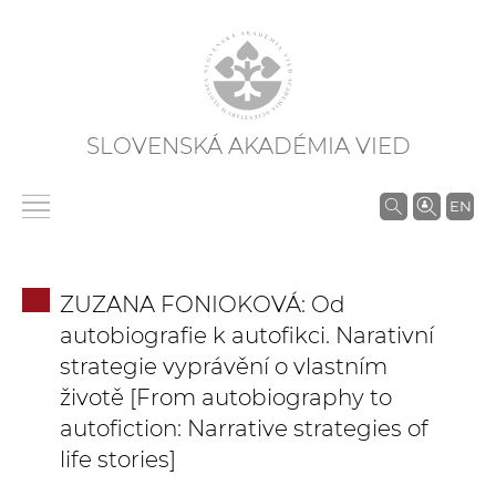
SLOVENSKÁ AKADÉMIA VIED
V
EN
y
h
ľ
ZUZANA FONIOKOVÁ: Od
a
autobiografie k autofikci. Narativní
d
strategie vyprávění o vlastním
á
životě [From autobiography to
v
autofiction: Narrative strategies of
a
n
life stories]
i