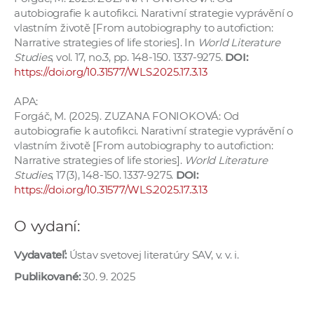
a
autobiografie k autofikci. Narativní strategie vyprávění o
vlastním životě [From autobiography to autofiction:
c
Narrative strategies of life stories]. In
World Literature
o
Studies
, vol. 17, no.3, pp. 148-150. 1337-9275.
DOI:
v
https://doi.org/10.31577/WLS.2025.17.3.13
n
í
APA:
k
Forgáč, M. (2025). ZUZANA FONIOKOVÁ: Od
autobiografie k autofikci. Narativní strategie vyprávění o
o
vlastním životě [From autobiography to autofiction:
c
Narrative strategies of life stories].
World Literature
h
Studies
, 17(3), 148-150. 1337-9275.
DOI:
S
https://doi.org/10.31577/WLS.2025.17.3.13
A
V
O vydaní:
Vydavateľ:
Ústav svetovej literatúry SAV, v. v. i.
Publikované:
30. 9. 2025