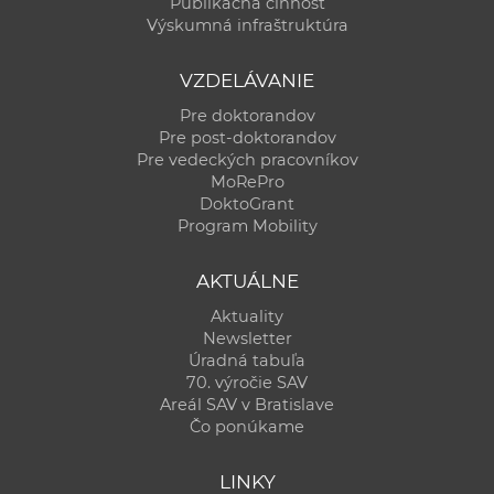
Publikačná činnosť
Výskumná infraštruktúra
VZDELÁVANIE
Pre doktorandov
Pre post-doktorandov
Pre vedeckých pracovníkov
MoRePro
DoktoGrant
Program Mobility
AKTUÁLNE
Aktuality
Newsletter
Úradná tabuľa
70. výročie SAV
Areál SAV v Bratislave
Čo ponúkame
LINKY