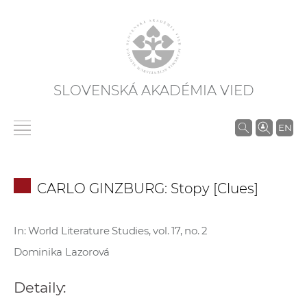
SLOVENSKÁ AKADÉMIA VIED
V
EN
y
h
ľ
CARLO GINZBURG: Stopy [Clues]
a
d
á
In: World Literature Studies, vol. 17, no. 2
v
Dominika Lazorová
a
n
Detaily:
i