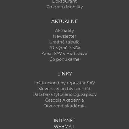
DoktoGrant
Program Mobility
AKTUÁLNE
Aktuality
Newsletter
Úradná tabuľa
70. výročie SAV
Areál SAV v Bratislave
Čo ponúkame
LINKY
Inštitucionálny repozitár SAV
Slovenský archív soc. dát
Databáza fytocenolog. zápisov
Časopis Akadémia
Otvorená akadémia
INTRANET
WEBMAIL