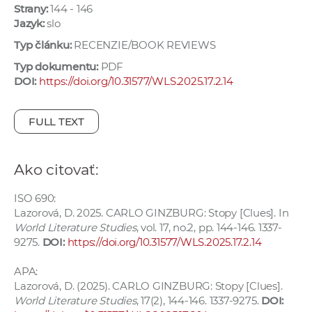
Strany:
144 - 146
e
Jazyk:
slo
v
p
Typ článku:
RECENZIE/BOOK REVIEWS
r
Typ dokumentu:
PDF
a
DOI:
https://doi.org/10.31577/WLS.2025.17.2.14
c
o
FULL TEXT
v
n
í
Ako citovať:
č
ISO 690:
k
Lazorová, D. 2025. CARLO GINZBURG: Stopy [Clues]. In
a
World Literature Studies
, vol. 17, no.2, pp. 144-146. 1337-
c
9275.
DOI:
https://doi.org/10.31577/WLS.2025.17.2.14
h
a
APA:
Lazorová, D. (2025). CARLO GINZBURG: Stopy [Clues].
p
World Literature Studies
, 17(2), 144-146. 1337-9275.
DOI:
r