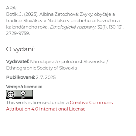
a
APA:
c
Botík, J. (2025). Albina Zetochová: Zvyky, obyčaje a
o
tradície Slovákov v Nadlaku v priebehu cirkevného a
kalendárneho roka.
Etnologické rozpravy
, 32(1), 130-131.
v
2729-9759.
n
í
O vydaní:
k
o
Vydavateľ:
Národopisná spoločnosť Slovenska /
c
Ethnographic Society of Slovakia
h
Publikované:
2. 7. 2025
S
Verejná licencia:
A
V
This work is licensed under a
Creative Commons
Attribution 4.0 International License