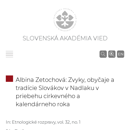
SLOVENSKÁ AKADÉMIA VIED
V
EN
y
h
ľ
Albina Zetochová: Zvyky, obyčaje a
a
tradície Slovákov v Nadlaku v
d
priebehu cirkevného a
á
kalendárneho roka
v
a
n
In: Etnologické rozpravy, vol. 32, no. 1
i