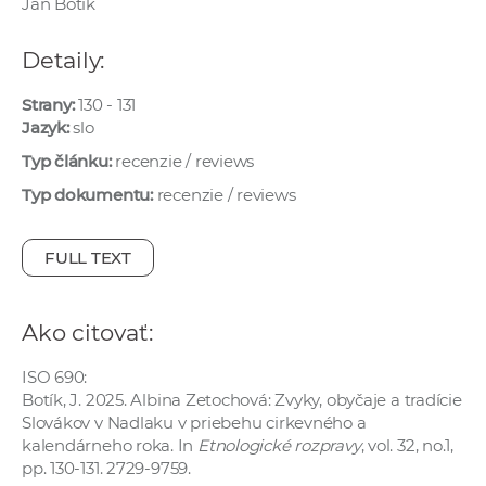
Ján Botík
e
v
Detaily:
p
r
Strany:
130 - 131
a
Jazyk:
slo
c
Typ článku:
recenzie / reviews
o
Typ dokumentu:
recenzie / reviews
v
n
FULL TEXT
í
č
k
Ako citovať:
a
c
ISO 690:
h
Botík, J. 2025. Albina Zetochová: Zvyky, obyčaje a tradície
a
Slovákov v Nadlaku v priebehu cirkevného a
kalendárneho roka. In
Etnologické rozpravy
, vol. 32, no.1,
p
pp. 130-131. 2729-9759.
r