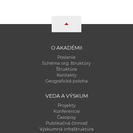
O AKADÉMII
Poslanie
Schéma org. štruktúry
Štruktúra
Kontakty
Geografická poloha
VEDA A VÝSKUM
Projekty
Konferencie
Časopisy
Publikačná činnosť
Výskumná infraštruktúra