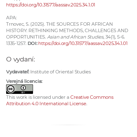
a
https://doi.org/10.31577/aassav.2025.34.1.01
c
APA:
o
Trnovec, S. (2025). THE SOURCES FOR AFRICAN
v
HISTORY: RETHINKING METHODS, CHALLENGES AND
n
OPPORTUNITIES.
Asian and African Studies
, 34(1), 5-6.
í
1335-1257.
DOI:
https://doi.org/10.31577/aassav.2025.34.1.01
k
o
O vydaní:
c
Vydavateľ:
Institute of Oriental Studies
h
S
Verejná licencia:
A
V
This work is licensed under a
Creative Commons
Attribution 4.0 International License
.