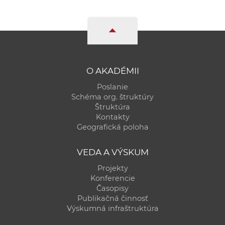
O AKADÉMII
Poslanie
Schéma org. štruktúry
Štruktúra
Kontakty
Geografická poloha
VEDA A VÝSKUM
Projekty
Konferencie
Časopisy
Publikačná činnosť
Výskumná infraštruktúra