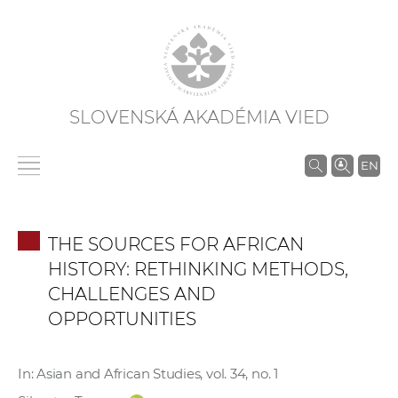
SLOVENSKÁ AKADÉMIA VIED
V
EN
y
h
ľ
THE SOURCES FOR AFRICAN
a
HISTORY: RETHINKING METHODS,
d
CHALLENGES AND
á
OPPORTUNITIES
v
a
n
In: Asian and African Studies, vol. 34, no. 1
i