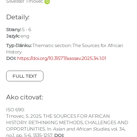
Silvester Trnovec
e
v
Detaily:
p
r
Strany:
5 - 6
a
Jazyk:
eng
c
Typ článku:
Thematic section: The Sources for African
o
History
v
DOI:
https://doi.org/10.31577/aassav.2025.34.1.01
n
í
FULL TEXT
č
k
a
Ako citovať:
c
ISO 690:
h
Trnovec, S. 2025. THE SOURCES FOR AFRICAN
a
HISTORY: RETHINKING METHODS, CHALLENGES AND
p
OPPORTUNITIES. In
Asian and African Studies
, vol. 34,
r
no.1, pp. 5-6. 1335-1257.
DOI: