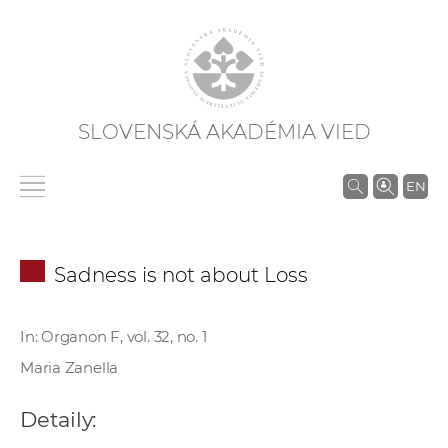
SLOVENSKÁ AKADÉMIA VIED
V
EN
y
h
ľ
Sadness is not about Loss
a
d
á
In: Organon F, vol. 32, no. 1
v
Maria Zanella
a
n
Detaily:
i