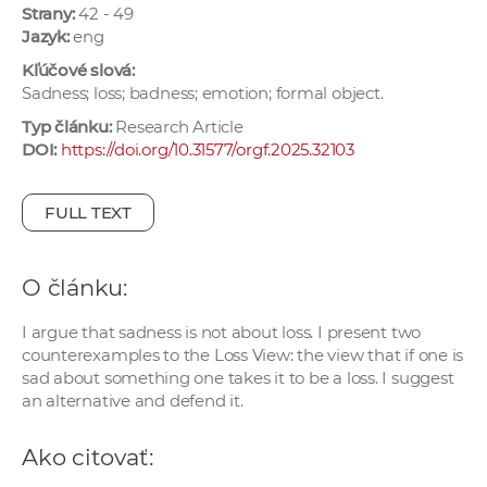
Strany:
42 - 49
e
Jazyk:
eng
v
p
Kľúčové slová:
Sadness; loss; badness; emotion; formal object.
r
a
Typ článku:
Research Article
DOI:
https://doi.org/10.31577/orgf.2025.32103
c
o
v
FULL TEXT
n
í
O článku:
č
k
I argue that sadness is not about loss. I present two
a
counterexamples to the Loss View: the view that if one is
c
sad about something one takes it to be a loss. I suggest
h
an alternative and defend it.
a
p
Ako citovať:
r