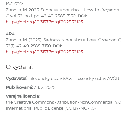
ISO 690:
a
Zanella, M. 2025. Sadness is not about Loss. In
Organon
c
F
, vol. 32, no.1, pp. 42-49. 2585-7150.
DOI:
o
https://doi.org/10.31577/orgf.2025.32103
v
n
APA:
Zanella, M. (2025). Sadness is not about Loss.
Organon F
,
í
32(1), 42-49. 2585-7150.
DOI:
k
https://doi.org/10.31577/orgf.2025.32103
o
c
O vydaní:
h
S
Vydavateľ:
Filozofický ústav SAV, Filosofický ústav AVČR
A
Publikované:
28. 2. 2025
V
Verejná licencia:
the Creative Commons Attribution-NonCommercial 4.0
International Public License (CC BY-NC 4.0)