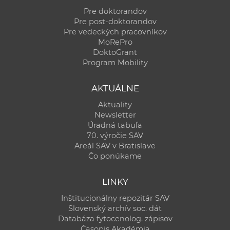
Pre doktorandov
Pre post-doktorandov
Pre vedeckých pracovníkov
MoRePro
DoktoGrant
Program Mobility
AKTUÁLNE
Aktuality
Newsletter
Úradná tabuľa
70. výročie SAV
Areál SAV v Bratislave
Čo ponúkame
LINKY
Inštitucionálny repozitár SAV
Slovenský archív soc. dát
Databáza fytocenolog. zápisov
Časopis Akadémia