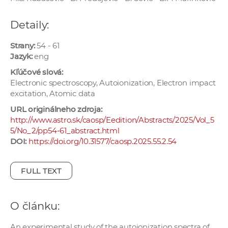
e
v
Detaily:
p
r
Strany:
54 - 61
Jazyk:
eng
a
c
Kľúčové slová:
Electronic spectroscopy, Autoionization, Electron impact
o
excitation, Atomic data
v
n
URL originálneho zdroja:
http://www.astro.sk/caosp/Eedition/Abstracts/2025/Vol_5
í
5/No_2/pp54-61_abstract.html
č
DOI:
https://doi.org/10.31577/caosp.2025.55.2.54
k
a
FULL TEXT
c
h
a
O článku:
p
r
An experimental study of the autoionization spectra of