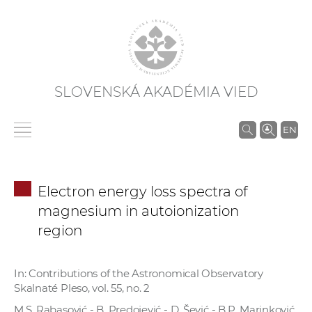
SLOVENSKÁ AKADÉMIA VIED
V
EN
y
h
ľ
Electron energy loss spectra of
a
magnesium in autoionization
d
region
á
v
a
In: Contributions of the Astronomical Observatory
n
Skalnaté Pleso, vol. 55, no. 2
i
M.S. Rabasović - B. Predojević - D. Šević - B.P. Marinković