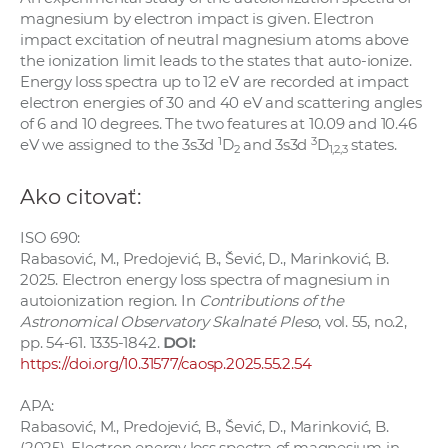
a
magnesium by electron impact is given. Electron
impact excitation of neutral magnesium atoms above
c
the ionization limit leads to the states that auto-ionize.
o
Energy loss spectra up to 12 eV are recorded at impact
v
electron energies of 30 and 40 eV and scattering angles
n
of 6 and 10 degrees. The two features at 10.09 and 10.46
í
1
3
eV we assigned to the 3s3d
D
and 3s3d
D
states.
2
1,2,3
k
o
Ako citovať:
c
ISO 690:
h
Rabasović, M., Predojević, B., Šević, D., Marinković, B.
S
2025. Electron energy loss spectra of magnesium in
A
autoionization region. In
Contributions of the
V
Astronomical Observatory Skalnaté Pleso
, vol. 55, no.2,
pp. 54-61. 1335-1842.
DOI:
https://doi.org/10.31577/caosp.2025.55.2.54
APA:
Rabasović, M., Predojević, B., Šević, D., Marinković, B.
(2025). Electron energy loss spectra of magnesium in