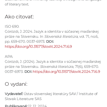
of literary text.
Ako citovať:
ISO 690:
Görözdi, J. 2024. Jazyk a identita v súčasnej maďarskej
próze na Slovensku. In
Slovenská literatúra
, vol. 71, no.6,
pp. 659-670. 0037-6973.
DOI:
https://doi.org/10.31577/slovlit.2024.71.6.9
APA:
Görözdi, J. (2024). Jazyk a identita v súčasnej maďarskej
próze na Slovensku.
Slovenská literatúra
, 71(6), 659-670.
0037-6973.
DOI:
https://doi.org/10.31577/slovlit.2024.71.6.9
O vydaní:
Vydavateľ:
Ústav slovenskej literatúry SAV / Institute of
Slovak Literature SAS
Publikované:
12. 12. 2024