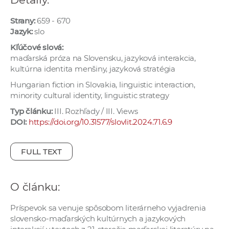
e
v
Strany:
659 - 670
Jazyk:
slo
p
r
Kľúčové slová:
a
maďarská próza na Slovensku, jazyková interakcia,
kultúrna identita menšiny, jazyková stratégia
c
o
Hungarian fiction in Slovakia, linguistic interaction,
minority cultural identity, linguistic strategy
v
n
Typ článku:
III. Rozhľady / III. Views
í
DOI:
https://doi.org/10.31577/slovlit.2024.71.6.9
č
k
FULL TEXT
a
c
O článku:
h
a
Príspevok sa venuje spôsobom literárneho vyjadrenia
p
slovensko-maďarských kultúrnych a jazykových
r