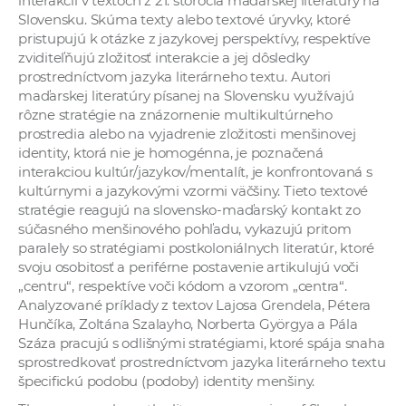
interakcií v textoch z 21. storočia maďarskej literatúry na
a
Slovensku. Skúma texty alebo textové úryvky, ktoré
c
pristupujú k otázke z jazykovej perspektívy, respektíve
zviditeľňujú zložitosť interakcie a jej dôsledky
o
prostredníctvom jazyka literárneho textu. Autori
v
maďarskej literatúry písanej na Slovensku využívajú
n
rôzne stratégie na znázornenie multikultúrneho
í
prostredia alebo na vyjadrenie zložitosti menšinovej
k
identity, ktorá nie je homogénna, je poznačená
interakciou kultúr/jazykov/mentalít, je konfrontovaná s
o
kultúrnymi a jazykovými vzormi väčšiny. Tieto textové
c
stratégie reagujú na slovensko-maďarský kontakt zo
h
súčasného menšinového pohľadu, vykazujú pritom
S
paralely so stratégiami postkoloniálnych literatúr, ktoré
A
svoju osobitosť a periférne postavenie artikulujú voči
V
„centru“, respektíve voči kódom a vzorom „centra“.
Analyzované príklady z textov Lajosa Grendela, Pétera
Hunčíka, Zoltána Szalayho, Norberta Györgya a Pála
Száza pracujú s odlišnými stratégiami, ktoré spája snaha
sprostredkovať prostredníctvom jazyka literárneho textu
špecifickú podobu (podoby) identity menšiny.