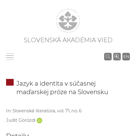
SLOVENSKÁ AKADÉMIA VIED
V
EN
y
h
ľ
Jazyk a identita v súčasnej
a
maďarskej próze na Slovensku
d
á
v
In: Slovenská literatúra, vol. 71, no. 6
a
Judit Görözdi
n
i
Detaily: