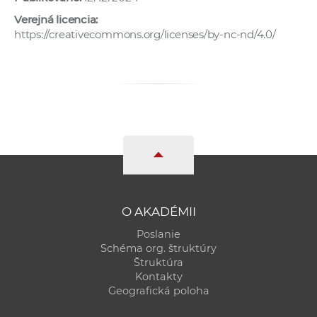
Verejná licencia:
https://creativecommons.org/licenses/by-nc-nd/4.0/
O AKADÉMII
Poslanie
Schéma org. štruktúry
Štruktúra
Kontakty
Geografická poloha