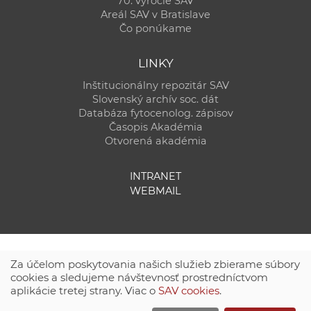
70. výročie SAV
Areál SAV v Bratislave
Čo ponúkame
LINKY
Inštitucionálny repozitár SAV
Slovenský archív soc. dát
Databáza fytocenolog. zápisov
Časopis Akadémia
Otvorená akadémia
INTRANET
WEBMAIL
Za účelom poskytovania našich služieb zbierame súbory
cookies a sledujeme návštevnosť prostredníctvom
aplikácie tretej strany. Viac o
SAV cookies
.
Technická podpora:
CSČ SAV, v. v. i. - Výpočtové stredisko SAV