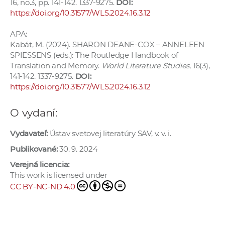
16, no.3, pp. 141-142. 1337-9275.
DOI:
a
https://doi.org/10.31577/WLS.2024.16.3.12
c
o
APA:
Kabát, M. (2024). SHARON DEANE-COX – ANNELEEN
v
SPIESSENS (eds.): The Routledge Handbook of
n
Translation and Memory.
World Literature Studies
, 16(3),
í
141-142. 1337-9275.
DOI:
k
https://doi.org/10.31577/WLS.2024.16.3.12
o
c
O vydaní:
h
S
Vydavateľ:
Ústav svetovej literatúry SAV, v. v. i.
A
Publikované:
30. 9. 2024
V
Verejná licencia:
This work is licensed under
CC BY-NC-ND 4.0