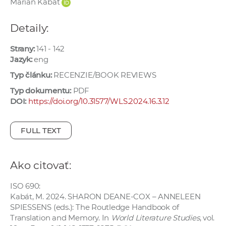
Marián Kabát
e
v
Detaily:
p
r
Strany:
141 - 142
a
Jazyk:
eng
c
Typ článku:
RECENZIE/BOOK REVIEWS
o
Typ dokumentu:
PDF
v
DOI:
https://doi.org/10.31577/WLS.2024.16.3.12
n
í
FULL TEXT
č
k
a
Ako citovať:
c
h
ISO 690:
a
Kabát, M. 2024. SHARON DEANE-COX – ANNELEEN
SPIESSENS (eds.): The Routledge Handbook of
p
Translation and Memory. In
World Literature Studies
, vol.
r