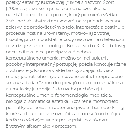
poetky Kataríny Kucbelovej (* 1979) s názvom Šport
a
(2006). Jej ťažiskom je nazeranie na svet ako na
c
neustále prebiehajúci proces, ktorý premieňa všetko
o
živé i neživé, abstraktné i konkrétne, v prípade vybranej
v
zbierky ide predovšetkým o telo. Interpretácia postihuje
procesuálnosť na úrovni témy, motívov aj životnej
n
filozofie, pričom podstatné body uvažovania o telesnosti
í
odvodzuje z fenomenológie. Keďže tvorba K. Kucbelovej
k
neraz odkazuje na princípy vizuálneho a
o
konceptuálneho umenia, možno pri nej uplatniť
c
podobný interpretačný postup: jej poézia konotuje rôzne
životné sféry, ktoré sa v akte tvorby spájajú do viac-
h
menej jednotného myšlienkového sveta. Interpretačné
S
smery sa teda rôznorodo opierajú o ideu procesuálnosti
A
a umelecky ju rozvíjajú: do úvahy prichádzajú
V
konceptuálne umenie, fenomenológia, meditácia,
biológia či somatická estetika. Rozšírene možno tieto
poznatky aplikovať na autorkine prvé tri básnické knihy,
ktoré sa dajú pracovne označiť za procesuálnu trilógiu,
keďže vo všetkých sa prejavuje prístup k rôznym
životným sféram ako k procesom.