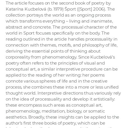
The article focuses on the second book of poetry by
Katarína Kucbelová (b. 1979) Šport ([Sport] 2006). The
collection portrays the world as an ongoing process
which transforms everything – living and inanimate,
abstract and concrete. The processual character of the
world in Sport focuses specifically on the body. The
reading outlined in the article handles processuality in
connection with themes, motifs, and philosophy of life,
deriving the essential points of thinking about
corporeality from phenomenology. Since Kucbelová’s
poetry often refers to the principles of visual and
conceptual art, a similar interpretive procedure can be
applied to the reading of her writing: her poems
connote various spheres of life and in the creative
process, she combines these into a more or less unified
thought world. Interpretive directions thus variously rely
on the idea of processuality and develop it artistically:
these encompass such areas as conceptual art,
phenomenology, meditation, biology, or somatic
aesthetics. Broadly, these insights can be applied to the
author’s first three books of poetry, which can be