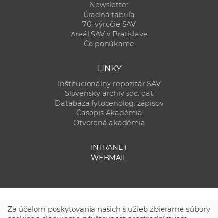
Newsletter
Úradná tabuľa
70. výročie SAV
Areál SAV v Bratislave
Čo ponúkame
LINKY
Inštitucionálny repozitár SAV
Slovenský archív soc. dát
Databáza fytocenolog. zápisov
Časopis Akadémia
Otvorená akadémia
INTRANET
WEBMAIL
Za účelom poskytovania našich služieb zbierame súbory