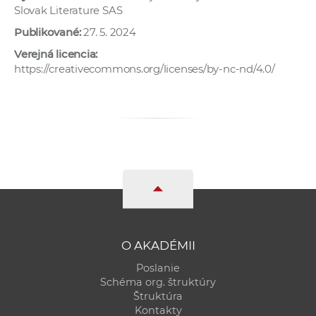
Slovak Literature SAS
Publikované:
27. 5. 2024
Verejná licencia:
https://creativecommons.org/licenses/by-nc-nd/4.0/
O AKADÉMII
Poslanie
Schéma org. štruktúry
Štruktúra
Kontakty