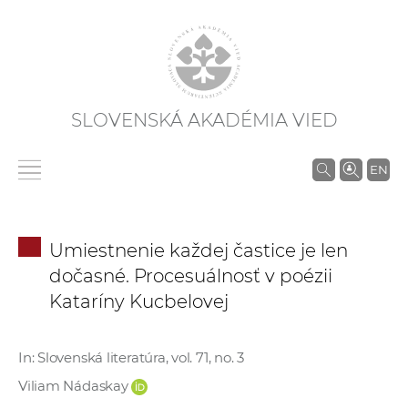
SLOVENSKÁ AKADÉMIA VIED
V
EN
y
h
ľ
Umiestnenie každej častice je len
a
dočasné. Procesuálnosť v poézii
d
Kataríny Kucbelovej
á
v
a
In: Slovenská literatúra, vol. 71, no. 3
n
Viliam Nádaskay
i