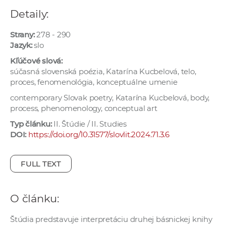
e
Detaily:
v
p
Strany:
278 - 290
r
Jazyk:
slo
a
Kľúčové slová:
c
súčasná slovenská poézia, Katarína Kucbelová, telo,
proces, fenomenológia, konceptuálne umenie
o
v
contemporary Slovak poetry, Katarína Kucbelová, body,
n
process, phenomenology, conceptual art
í
Typ článku:
II. Štúdie / II. Studies
č
DOI:
https://doi.org/10.31577/slovlit.2024.71.3.6
k
a
FULL TEXT
c
h
a
O článku:
p
Štúdia predstavuje interpretáciu druhej básnickej knihy
r