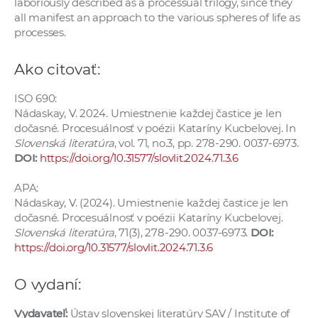
laboriously described as a processual trilogy, since they
all manifest an approach to the various spheres of life as
processes.
Ako citovať:
ISO 690:
Nádaskay, V. 2024. Umiestnenie každej častice je len
dočasné. Procesuálnosť v poézii Kataríny Kucbelovej. In
Slovenská literatúra
, vol. 71, no.3, pp. 278-290. 0037-6973.
DOI:
https://doi.org/10.31577/slovlit.2024.71.3.6
APA:
Nádaskay, V. (2024). Umiestnenie každej častice je len
dočasné. Procesuálnosť v poézii Kataríny Kucbelovej.
Slovenská literatúra
, 71(3), 278-290. 0037-6973.
DOI:
https://doi.org/10.31577/slovlit.2024.71.3.6
O vydaní:
Vydavateľ:
Ústav slovenskej literatúry SAV / Institute of