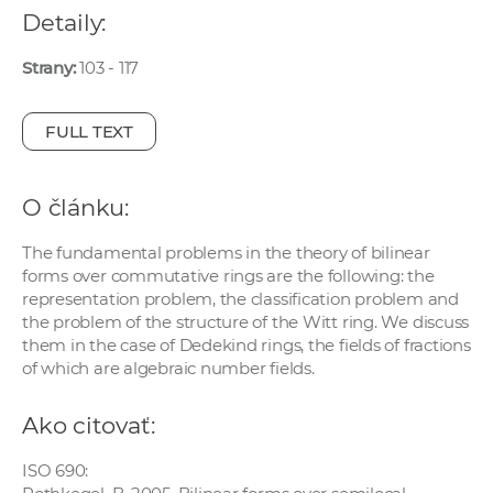
e
Detaily:
v
Strany:
103 - 117
p
r
a
FULL TEXT
c
o
O článku:
v
n
The fundamental problems in the theory of bilinear
í
forms over commutative rings are the following: the
č
representation problem, the classification problem and
k
the problem of the structure of the Witt ring. We discuss
a
them in the case of Dedekind rings, the fields of fractions
of which are algebraic number fields.
c
h
Ako citovať:
a
p
ISO 690:
r