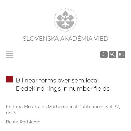
SLOVENSKÁ AKADÉMIA VIED
V
EN
y
h
ľ
Bilinear forms over semilocal
a
Dedekind rings in number fields
d
á
v
In: Tatra Mountains Mathematical Publications, vol. 32,
no. 3
a
n
Beata Rothkegel
i