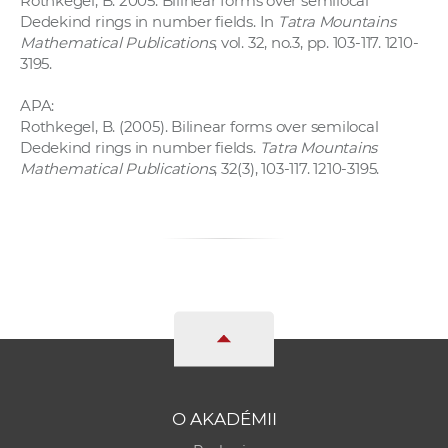
Rothkegel, B. 2005. Bilinear forms over semilocal
a
Dedekind rings in number fields. In
Tatra Mountains
c
Mathematical Publications
, vol. 32, no.3, pp. 103-117. 1210-
3195.
o
v
APA:
n
Rothkegel, B. (2005). Bilinear forms over semilocal
í
Dedekind rings in number fields.
Tatra Mountains
k
Mathematical Publications
, 32(3), 103-117. 1210-3195.
o
c
h
S
A
V
O AKADÉMII