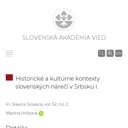
SLOVENSKÁ AKADÉMIA VIED
V
EN
y
h
ľ
Historické a kultúrne kontexty
a
slovenských nárečí v Srbsku I.
d
á
v
In: Slavica Slovaca, vol. 52, no. 2
a
Marína Hríbová
n
i
Detaily: