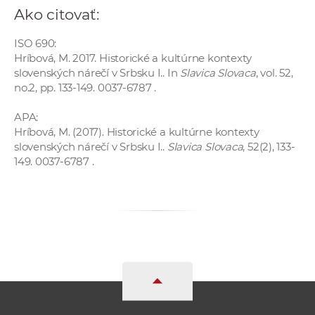
a
Ako citovať:
c
ISO 690:
o
Hríbová, M. 2017. Historické a kultúrne kontexty
v
slovenských nárečí v Srbsku I.. In
Slavica Slovaca
, vol. 52,
n
no.2, pp. 133-149. 0037-6787 .
í
k
APA:
Hríbová, M. (2017). Historické a kultúrne kontexty
o
slovenských nárečí v Srbsku I..
Slavica Slovaca
, 52(2), 133-
c
149. 0037-6787 .
h
S
A
V