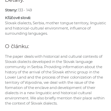
e
v
Strany:
133 - 149
p
Kľúčové slová:
r
Slovak dialects, Serbia, mother tongue territory, linguistic
a
and historical‑cultural environment, influence of
surrounding languages.
c
o
O článku:
v
n
The paper deals with historical and cultural contexts of
í
Slovak dialects developed in the Slovak language
č
community in Serbia. Providing information about the
k
history of the arrival of the Slovak ethnic group in the
Lower Land and the process of their colonization of the
a
territory of Vojvodina, we deal with the issue of the
c
formation of the enclave and development of their
h
dialects in a new linguistic and historical-cultural
a
environment. We also briefly mention their place within
p
the context of Slovak dialects.
r