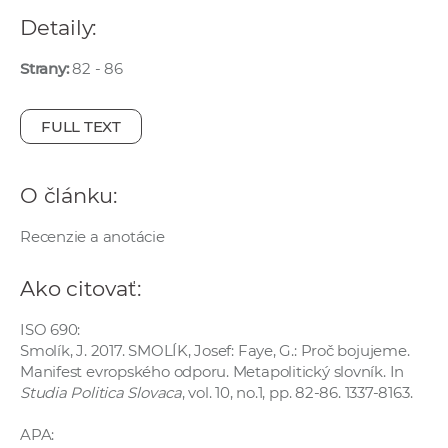
e
Detaily:
v
p
Strany:
82 - 86
r
a
FULL TEXT
c
o
v
O článku:
n
Recenzie a anotácie
í
č
Ako citovať:
k
a
ISO 690:
c
Smolík, J. 2017. SMOLÍK, Josef: Faye, G.: Proč bojujeme.
h
Manifest evropského odporu. Metapolitický slovník. In
a
Studia Politica Slovaca
, vol. 10, no.1, pp. 82-86. 1337-8163.
p
APA:
r