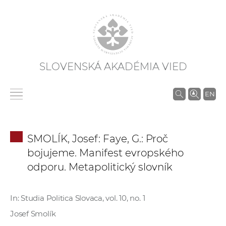
SLOVENSKÁ AKADÉMIA VIED
V
EN
y
h
ľ
SMOLÍK, Josef: Faye, G.: Proč
a
bojujeme. Manifest evropského
d
odporu. Metapolitický slovník
á
v
a
In: Studia Politica Slovaca, vol. 10, no. 1
n
Josef Smolík
i