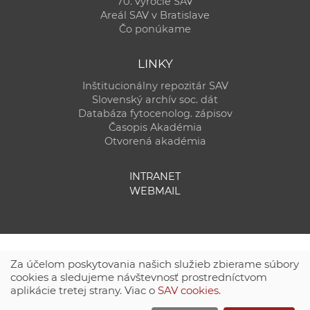
70. výročie SAV
Areál SAV v Bratislave
Čo ponúkame
LINKY
Inštitucionálny repozitár SAV
Slovenský archív soc. dát
Databáza fytocenolog. zápisov
Časopis Akadémia
Otvorená akadémia
INTRANET
WEBMAIL
Za účelom poskytovania našich služieb zbierame súbory
cookies a sledujeme návštevnosť prostredníctvom
aplikácie tretej strany. Viac o
SAV cookies
.