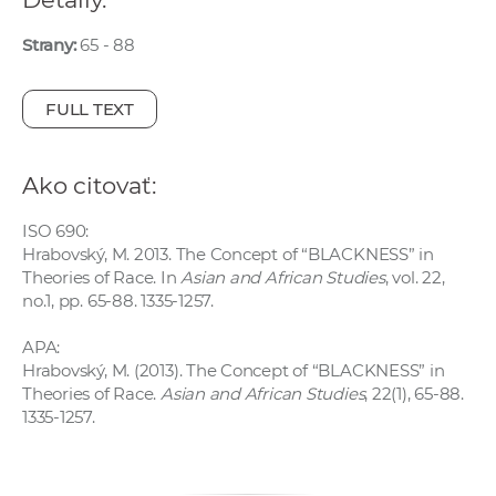
e
v
Strany:
65 - 88
p
r
FULL TEXT
a
c
o
Ako citovať:
v
ISO 690:
n
Hrabovský, M. 2013. The Concept of “BLACKNESS” in
í
Theories of Race. In
Asian and African Studies
, vol. 22,
č
no.1, pp. 65-88. 1335-1257.
k
a
APA:
Hrabovský, M. (2013). The Concept of “BLACKNESS” in
c
Theories of Race.
Asian and African Studies
, 22(1), 65-88.
h
1335-1257.
a
p
r