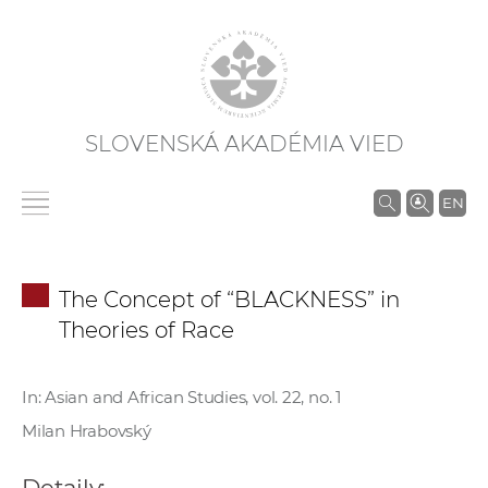
SLOVENSKÁ AKADÉMIA VIED
V
EN
y
h
ľ
The Concept of “BLACKNESS” in
a
Theories of Race
d
á
v
In: Asian and African Studies, vol. 22, no. 1
a
Milan Hrabovský
n
i
Detaily: