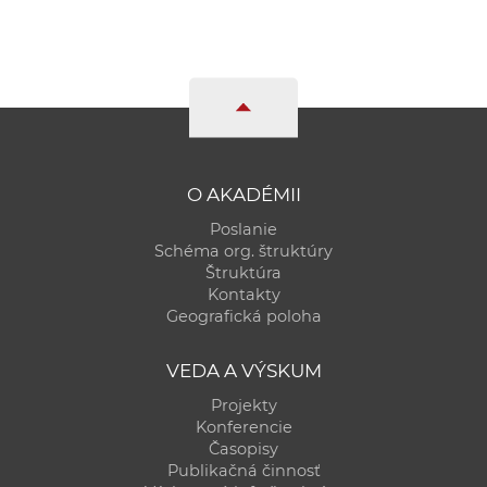
a
c
o
v
n
í
k
O AKADÉMII
o
Poslanie
c
Schéma org. štruktúry
h
Štruktúra
S
Kontakty
A
Geografická poloha
V
VEDA A VÝSKUM
Projekty
Konferencie
Časopisy
Publikačná činnosť