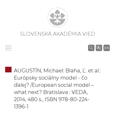
SLOVENSKÁ AKADÉMIA VIED
V
EN
y
h
ľ
AUGUSTÍN, Michael: Blaha, Ľ. et al.:
a
Európsky sociálny model - čo
d
ďalej? /European social model –
á
what next? Bratislava : VEDA,
v
2014, 480 s., ISBN 978-80-224-
a
n
1396-1
i