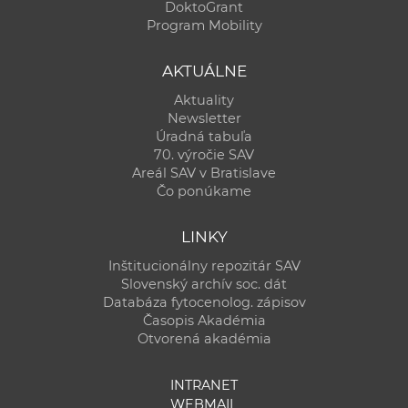
DoktoGrant
Program Mobility
AKTUÁLNE
Aktuality
Newsletter
Úradná tabuľa
70. výročie SAV
Areál SAV v Bratislave
Čo ponúkame
LINKY
Inštitucionálny repozitár SAV
Slovenský archív soc. dát
Databáza fytocenolog. zápisov
Časopis Akadémia
Otvorená akadémia
INTRANET
WEBMAIL