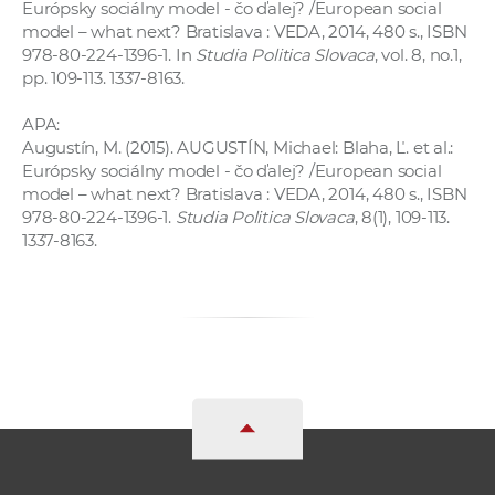
Európsky sociálny model - čo ďalej? /European social
a
model – what next? Bratislava : VEDA, 2014, 480 s., ISBN
c
978-80-224-1396-1. In
Studia Politica Slovaca
, vol. 8, no.1,
o
pp. 109-113. 1337-8163.
v
APA:
n
Augustín, M. (2015). AUGUSTÍN, Michael: Blaha, Ľ. et al.:
í
Európsky sociálny model - čo ďalej? /European social
k
model – what next? Bratislava : VEDA, 2014, 480 s., ISBN
o
978-80-224-1396-1.
Studia Politica Slovaca
, 8(1), 109-113.
c
1337-8163.
h
S
A
V