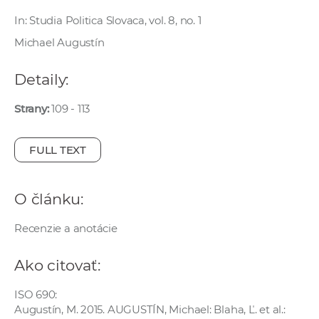
e
In: Studia Politica Slovaca, vol. 8, no. 1
v
Michael Augustín
p
r
Detaily:
a
c
Strany:
109 - 113
o
v
FULL TEXT
n
í
č
O článku:
k
a
Recenzie a anotácie
c
h
Ako citovať:
a
p
ISO 690:
Augustín, M. 2015. AUGUSTÍN, Michael: Blaha, Ľ. et al.:
r