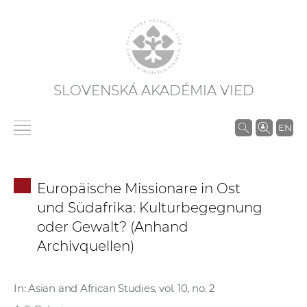
SLOVENSKÁ AKADÉMIA VIED
V
EN
y
h
ľ
Europäische Missionare in Ost
a
und Südafrika: Kulturbegegnung
d
oder Gewalt? (Anhand
á
Archivquellen)
v
a
n
In: Asian and African Studies, vol. 10, no. 2
i