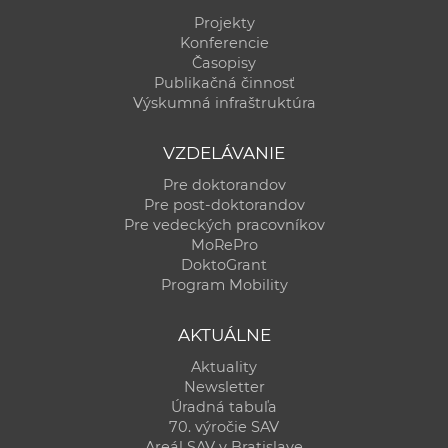
Projekty
Konferencie
Časopisy
Publikačná činnosť
Výskumná infraštruktúra
VZDELÁVANIE
Pre doktorandov
Pre post-doktorandov
Pre vedeckých pracovníkov
MoRePro
DoktoGrant
Program Mobility
AKTUÁLNE
Aktuality
Newsletter
Úradná tabuľa
70. výročie SAV
Areál SAV v Bratislave