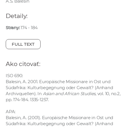
A.S. Balesin
e
v
Detaily:
p
r
Strany:
174 - 184
a
c
FULL TEXT
o
v
n
Ako citovať:
í
č
ISO 690:
Balesin, A. 2001. Europäische Missionare in Ost und
k
Südafrika: Kulturbegegnung oder Gewalt? (Anhand
a
Archivquellen). In
Asian and African Studies
, vol. 10, no.2,
c
pp. 174-184. 1335-1257.
h
a
APA:
Balesin, A. (2001). Europäische Missionare in Ost und
p
Südafrika: Kulturbegegnung oder Gewalt? (Anhand
r