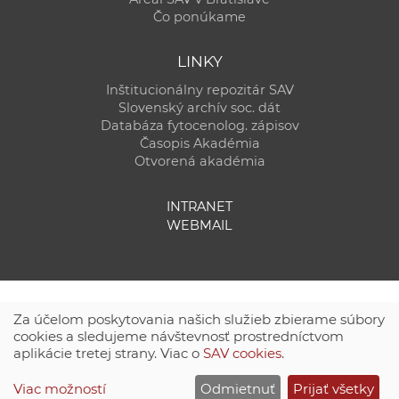
Čo ponúkame
LINKY
Inštitucionálny repozitár SAV
Slovenský archív soc. dát
Databáza fytocenolog. zápisov
Časopis Akadémia
Otvorená akadémia
INTRANET
WEBMAIL
Za účelom poskytovania našich služieb zbierame súbory
cookies a sledujeme návštevnosť prostredníctvom
aplikácie tretej strany. Viac o
SAV cookies
.
Technická podpora:
CSČ SAV, v. v. i. - Výpočtové stredisko SAV
Viac možností
Odmietnuť
Prijať všetky
Site map
|
Zásady ochrany súkromných údajov