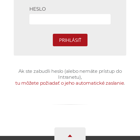
e
HESLO
v
p
r
a
c
o
v
n
Ak ste zabudli heslo (alebo nemáte prístup do
í
Intranetu),
č
tu môžete požiadať o jeho automatické zaslanie
.
k
a
c
h
a
p
r