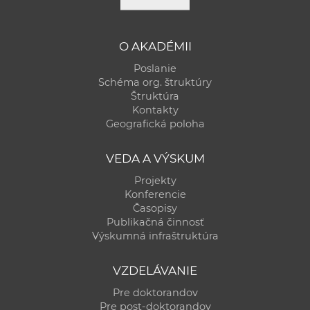
a
c
o
O AKADÉMII
v
Poslanie
n
Schéma org. štruktúry
Štruktúra
í
Kontakty
k
Geografická poloha
o
c
VEDA A VÝSKUM
h
Projekty
S
Konferencie
A
Časopisy
V
Publikačná činnosť
Výskumná infraštruktúra
VZDELÁVANIE
Pre doktorandov
Pre post-doktorandov