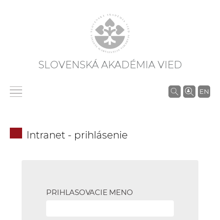
SLOVENSKÁ AKADÉMIA VIED
V
EN
y
h
ľ
Intranet - prihlásenie
a
d
á
v
a
PRIHLASOVACIE MENO
n
i