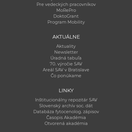
Pre vedeckých pracovníkov
MoRePro
DoktoGrant
Program Mobility
AKTUÁLNE
Aktuality
Newsletter
Úradná tabuľa
70. výročie SAV
Areál SAV v Bratislave
Čo ponúkame
LINKY
Inštitucionálny repozitár SAV
Slovenský archív soc. dát
Databáza fytocenolog. zápisov
Časopis Akadémia
Otvorená akadémia