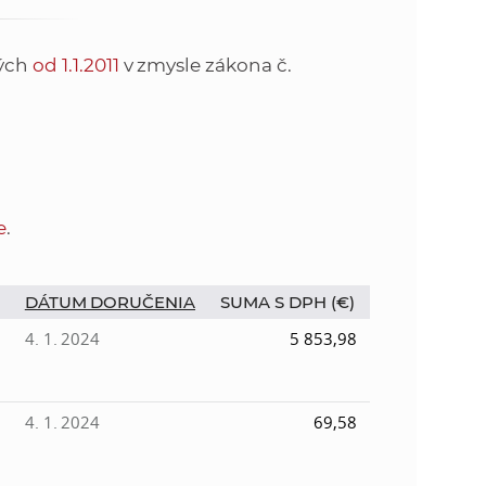
o
v
n
n
tých
od 1.1.2011
v zmysle zákona č.
í
i
č
k
e
a
c
n
h
e
.
a
a
p
r
DÁTUM DORUČENIA
SUMA S DPH (€)
s
a
4. 1. 2024
5 853,98
c
t
o
v
4. 1. 2024
69,58
r
n
í
á