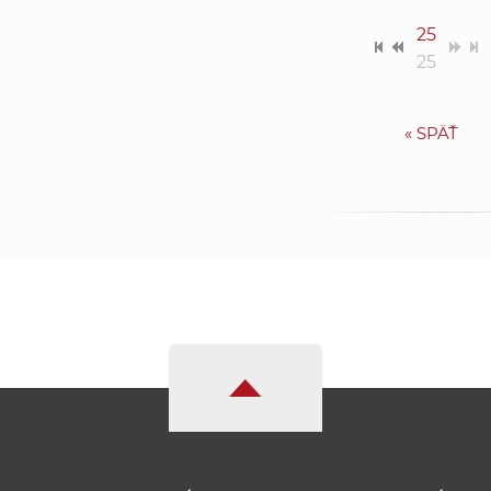
25
25
«
SPÄŤ