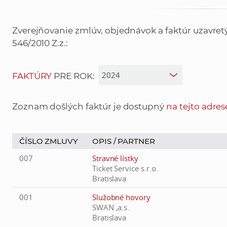
Zverejňovanie zmlúv, objednávok a faktúr uzavre
546/2010 Z.z.:
FAKTÚRY
PRE ROK:
Zoznam došlých faktúr je dostupný
na tejto adres
ČÍSLO ZMLUVY
OPIS /
PARTNER
007
Stravné lístky
Ticket Service s.r.o.
Bratislava
001
Služobné hovory
SWAN ,a.s.
Bratislava