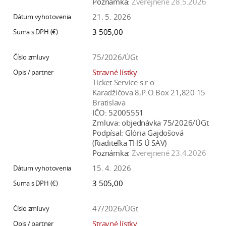
Poznámka:
Zverejnené 28.5.2026
21. 5. 2026
3 505,00
75/2026/ÚGt
Stravné lístky
Ticket Service s.r.o.
Karadžičova 8,P.O.Box 21,820 15
Bratislava
IČO:
52005551
Zmluva:
objednávka 75/2026/ÚGt
Podpísal:
Glória Gajdošová
(Riaditeľka THS Ú SAV)
Poznámka:
Zverejnené 23.4.2026
15. 4. 2026
3 505,00
47/2026/ÚGt
Stravné lístky