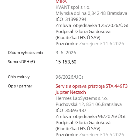
MIRA
KVANT spol s.r.o.
Mlynská dolina 0,842 48 Bratislava
IČO:
31398294
Zmluva:
objednávka 125/2026/ÚGt
Podpísal:
Glória Gajdošová
(Riaditeľka THS Ú SAV)
Poznámka:
Zverejnené 11.6.2026
3. 6. 2026
15 153,60
96/2026/ÚGt
Servis a oprava prístroja STA 449F3
Jupiter Netzsch
Hermes LabSystems s.r.o.
Púchovská 12, 831 06,Bratislava
IČO:
35693487
Zmluva:
objednávka 96/2026/ÚGt
Podpísal:
Glória Gajdošová
(Riaditeľka THS Ú SAV)
Poznámka:
Zverejnené 15.5.2026