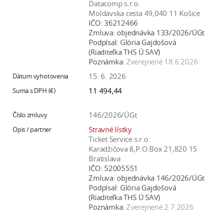
Datacomp s.r.o.
Moldavska cesta 49,040 11 Košice
IČO:
36212466
Zmluva:
objednávka 133/2026/ÚGt
Podpísal:
Glória Gajdošová
(Riaditeľka THS Ú SAV)
Poznámka:
Zverejnené 18.6.2026
15. 6. 2026
11 494,44
146/2026/ÚGt
Stravné lístky
Ticket Service s.r.o.
Karadžičova 8,P.O.Box 21,820 15
Bratislava
IČO:
52005551
Zmluva:
objednávka 146/2026/ÚGt
Podpísal:
Glória Gajdošová
(Riaditeľka THS Ú SAV)
Poznámka:
Zverejnené 2.7.2026