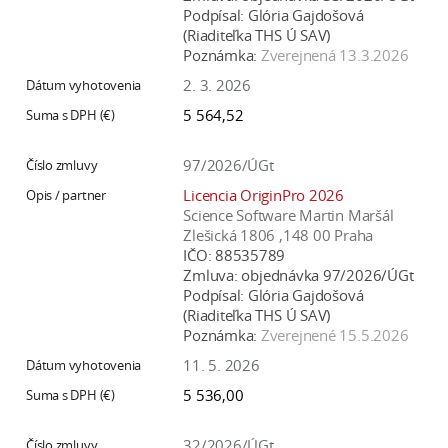
Podpísal:
Glória Gajdošová
(Riaditeľka THS Ú SAV)
Poznámka:
Zverejnená 13.3.2026
2. 3. 2026
5 564,52
97/2026/ÚGt
Licencia OriginPro 2026
Science Software Martin Maršál
Zlešická 1806 ,148 00 Praha
IČO:
88535789
Zmluva:
objednávka 97/2026/ÚGt
Podpísal:
Glória Gajdošová
(Riaditeľka THS Ú SAV)
Poznámka:
Zverejnené 15.5.2026
11. 5. 2026
5 536,00
32/2026/ÚGt