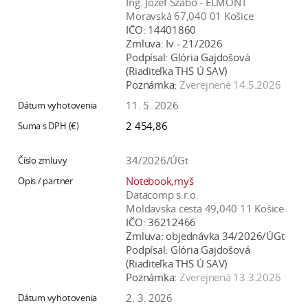
Ing. Jozef Szabó - ELMONT
Moravská 67,040 01 Košice
IČO:
14401860
Zmluva:
Iv - 21/2026
Podpísal:
Glória Gajdošová
(Riaditeľka THS Ú SAV)
Poznámka:
Zverejnené 14.5.2026
11. 5. 2026
2 454,86
34/2026/ÚGt
Notebook,myš
Datacomp s.r.o.
Moldavska cesta 49,040 11 Košice
IČO:
36212466
Zmluva:
objednávka 34/2026/ÚGt
Podpísal:
Glória Gajdošová
(Riaditeľka THS Ú SAV)
Poznámka:
Zverejnená 13.3.2026
2. 3. 2026