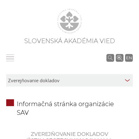
SLOVENSKÁ AKADÉMIA VIED
V
EN
y
h
ľ
a
d
Informačná stránka organizácie
á
SAV
v
a
n
ZVEREJŇOVANIE DOKLADOV
i