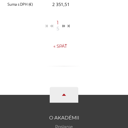
2 351,51
1
5
«
SPÄŤ
O AKADÉMII
Poslanie