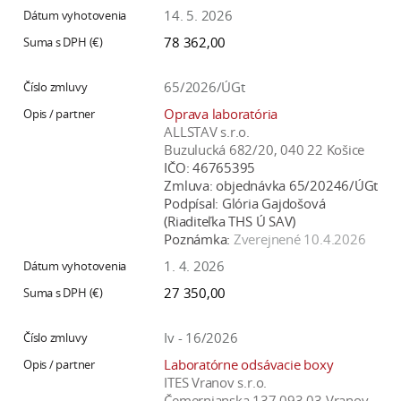
a
14. 5. 2026
c
78 362,00
o
v
65/2026/ÚGt
n
Oprava laboratória
í
ALLSTAV s.r.o.
k
Buzulucká 682/20, 040 22 Košice
IČO:
46765395
o
Zmluva:
objednávka 65/20246/ÚGt
c
Podpísal:
Glória Gajdošová
h
(Riaditeľka THS Ú SAV)
S
Poznámka:
Zverejnené 10.4.2026
A
1. 4. 2026
V
27 350,00
Iv - 16/2026
Laboratórne odsávacie boxy
ITES Vranov s.r.o.
Čemernianska 137,093 03 Vranov