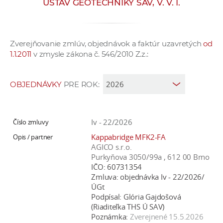
ÚSTAV GEOTECHNIKY SAV, V. V. I.
e
v
p
Zverejňovanie zmlúv, objednávok a faktúr uzavretých
od
r
1.1.2011
v zmysle zákona č. 546/2010 Z.z.:
a
c
o
OBJEDNÁVKY
PRE ROK:
v
n
í
Iv - 22/2026
č
Kappabridge MFK2-FA
k
AGICO s.r.o.
a
Purkyňova 3050/99a , 612 00 Brno
IČO:
60731354
c
Zmluva:
objednávka Iv - 22/2026/
h
ÚGt
a
Podpísal:
Glória Gajdošová
p
(Riaditeľka THS Ú SAV)
Poznámka:
Zverejnené 15.5.2026
r