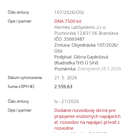
107/2026/ÚGt
DNA 7500 kit
Hermes LabSystems ,s.r.o.
Púchovská 12,831 06 Bratislava
IČO:
35693487
Zmluva:
Objednávka 107/2026/
ÚGt
Podpísal:
Glória Gajdošová
(Riaditeľka THS Ú SAV)
Poznámka:
Zverejnené 28.5.2026
21. 5. 2026
2 559,63
Iv - 21/2026
Dodanie rozvodovej skrine pre
pripojenie vnútorných napájacích
el. rozvodov na napájací prívod z
rozvodne