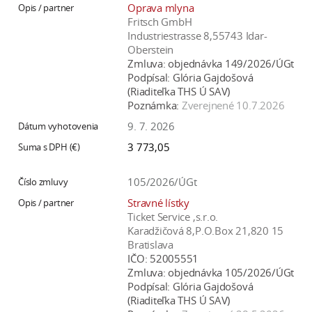
Oprava mlyna
Fritsch GmbH
Industriestrasse 8,55743 Idar-
Oberstein
Zmluva:
objednávka 149/2026/ÚGt
Podpísal:
Glória Gajdošová
(Riaditeľka THS Ú SAV)
Poznámka:
Zverejnené 10.7.2026
9. 7. 2026
3 773,05
105/2026/ÚGt
Stravné lístky
Ticket Service ,s.r.o.
Karadžičová 8,P.O.Box 21,820 15
Bratislava
IČO:
52005551
Zmluva:
objednávka 105/2026/ÚGt
Podpísal:
Glória Gajdošová
(Riaditeľka THS Ú SAV)