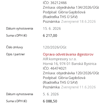
IČO:
36212466
Zmluva:
objednávka 134/2026/ÚGt
Podpísal:
Glória Gajdošová
(Riaditeľka THS Ú SAV)
Poznámka:
Zverejnené 18.6.2026
15. 6. 2026
6 217,00
120/2026/ÚGt
Oprava odvetrávania digestorov
AIR kompresory s.r.o.
Horná 16, 974 01 Banská Bystrica
IČO:
46474021
Zmluva:
objednávka 120/2026/ÚGt
Podpísal:
Glória Gajdošová
(Riaditeľka THS Ú SAV)
Poznámka:
Zverejnené 11.6.2026
5. 6. 2026
6 088,50