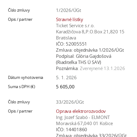
1/2026/ÚGt
Stravné lístky
Ticket Service s.r.o.
Karadžičova 8,P.O.Box 21,820 15
Bratislava
IČO:
52005551
Zmluva:
objednávka 1/2026/ÚGt
Podpísal:
Glória Gajdošová
(Riaditeľka THS Ú SAV)
Poznámka:
Zverejnené 13.1.2026
5. 1. 2026
5 605,00
33/2026/ÚGt
Oprava elektrorozvodov
Ing. Jozef Szabó - ELMONT
Moravská 67,040 01 Košice
IČO:
14401860
Zmluva:
objednávka 33/2026/ÚGt