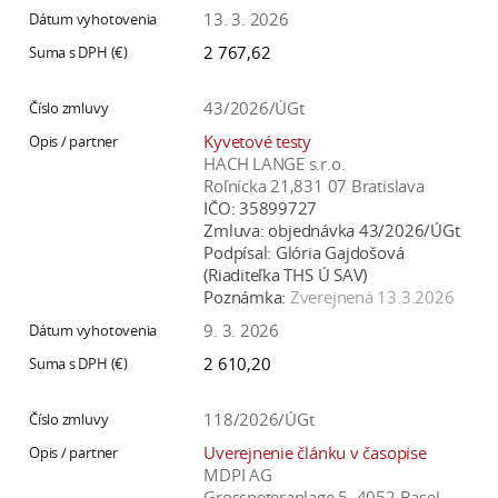
13. 3. 2026
2 767,62
43/2026/ÚGt
Kyvetové testy
HACH LANGE s.r.o.
Roľnícka 21,831 07 Bratislava
IČO:
35899727
Zmluva:
objednávka 43/2026/ÚGt
Podpísal:
Glória Gajdošová
(Riaditeľka THS Ú SAV)
Poznámka:
Zverejnená 13.3.2026
9. 3. 2026
2 610,20
118/2026/ÚGt
Uverejnenie článku v časopise
MDPI AG
Grosspeteranlage 5, 4052 Basel