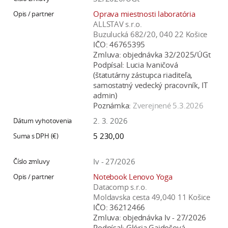
Oprava miestnosti laboratória
ALLSTAV s.r.o.
Buzulucká 682/20, 040 22 Košice
IČO:
46765395
Zmluva:
objednávka 32/2025/ÚGt
Podpísal:
Lucia Ivaničová
(štatutárny zástupca riaditeľa,
samostatný vedecký pracovník, IT
admin)
Poznámka:
Zverejnené 5.3.2026
2. 3. 2026
5 230,00
Iv - 27/2026
Notebook Lenovo Yoga
Datacomp s.r.o.
Moldavska cesta 49,040 11 Košice
IČO:
36212466
Zmluva:
objednávka Iv - 27/2026
Podpísal:
Glória Gajdošová