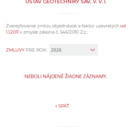
ÚSTAV GEOTECHNIKY SAV, V. V. I.
e
v
p
Zverejňovanie zmlúv, objednávok a faktúr uzavretých
od
r
1.1.2011
v zmysle zákona č. 546/2010 Z.z.:
a
c
o
ZMLUVY
PRE ROK:
v
n
í
NEBOLI NÁJDENÉ ŽIADNE ZÁZNAMY.
č
k
a
c
«
SPÄŤ
h
a
p
r