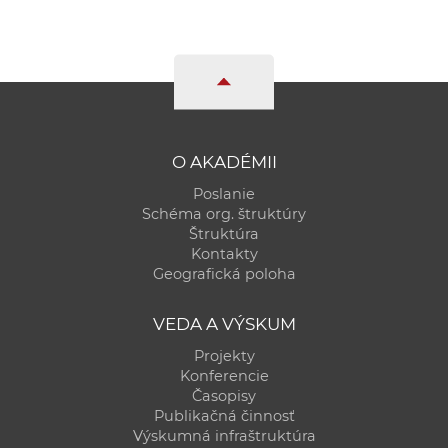
a
c
o
v
n
í
O AKADÉMII
k
o
Poslanie
Schéma org. štruktúry
c
Štruktúra
h
Kontakty
S
Geografická poloha
A
V
VEDA A VÝSKUM
Projekty
Konferencie
Časopisy
Publikačná činnosť
Výskumná infraštruktúra