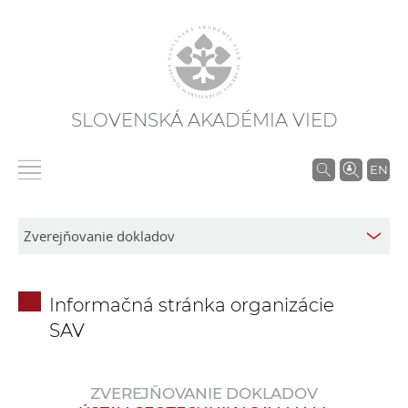
SLOVENSKÁ AKADÉMIA VIED
V
EN
y
h
ľ
a
d
Informačná stránka organizácie
á
SAV
v
a
n
ZVEREJŇOVANIE DOKLADOV
i