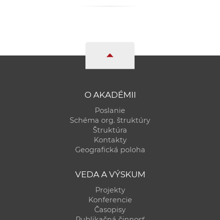
a
c
o
v
n
í
k
o
O AKADÉMII
c
Poslanie
h
Schéma org. štruktúry
Štruktúra
S
Kontakty
A
Geografická poloha
V
VEDA A VÝSKUM
Projekty
Konferencie
Časopisy
Publikačná činnosť