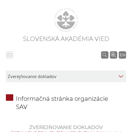
SLOVENSKÁ AKADÉMIA VIED
V
EN
y
h
ľ
a
d
Informačná stránka organizácie
á
SAV
v
a
n
ZVEREJŇOVANIE DOKLADOV
i