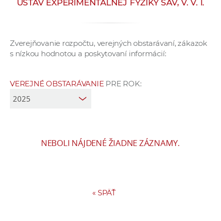
ÚSTAV EXPERIMENTÁLNEJ FYZIKY SAV, V. V. I.
e
v
p
Zverejňovanie rozpočtu, verejných obstarávaní, zákazok
r
s nízkou hodnotou a poskytovaní informácií:
a
c
o
VEREJNÉ OBSTARÁVANIE
PRE ROK:
v
n
í
č
NEBOLI NÁJDENÉ ŽIADNE ZÁZNAMY.
k
a
c
h
a
«
SPÄŤ
p
r