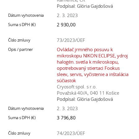
Podpísal:
Glória Gajdošová
2. 3. 2023
2 930,00
73/2023/ÚEF
Ovládač jrmného posuvu k
mikroskopu NIKON ECLIPSE, ydroj
halogén. svetla k mikroskopu,
opotrebovaný stiertaci Fookus
sleev, servis, vyčistenie a inštalácia
súčiastok
Cryosoft spol. s r.o.
Považská 40/A, 040 11 Košice
Podpísal:
Glória Gajdošová
2. 3. 2023
3 796,80
74/2023/ÚEF