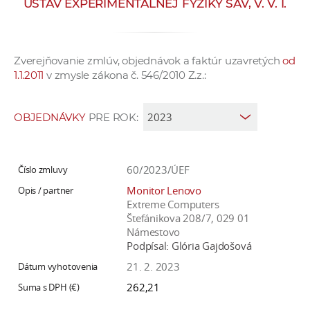
ÚSTAV EXPERIMENTÁLNEJ FYZIKY SAV, V. V. I.
e
v
p
Zverejňovanie zmlúv, objednávok a faktúr uzavretých
od
r
1.1.2011
v zmysle zákona č. 546/2010 Z.z.:
a
c
o
OBJEDNÁVKY
PRE ROK:
v
n
í
60/2023/ÚEF
č
Monitor Lenovo
k
Extreme Computers
a
Štefánikova 208/7, 029 01
Námestovo
c
Podpísal:
Glória Gajdošová
h
21. 2. 2023
a
p
262,21
r