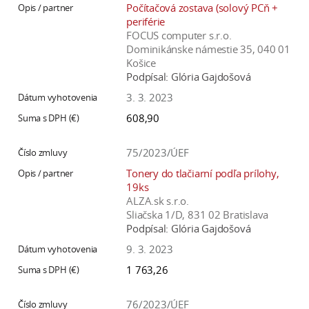
Počítačová zostava (solový PCň +
periférie
FOCUS computer s.r.o.
Dominikánske námestie 35, 040 01
Košice
Podpísal:
Glória Gajdošová
3. 3. 2023
608,90
75/2023/ÚEF
Tonery do tlačiarní podľa prílohy,
19ks
ALZA.sk s.r.o.
Sliačska 1/D, 831 02 Bratislava
Podpísal:
Glória Gajdošová
9. 3. 2023
1 763,26
76/2023/ÚEF