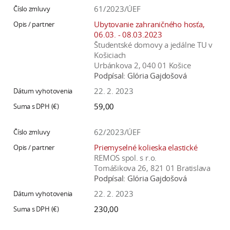
a
61/2023/ÚEF
c
Ubytovanie zahraničného hosťa,
o
06.03. - 08.03.2023
Študentské domovy a jedálne TU v
v
Košiciach
n
Urbánkova 2, 040 01 Košice
í
Podpísal:
Glória Gajdošová
k
22. 2. 2023
o
59,00
c
h
62/2023/ÚEF
S
Priemyselné kolieska elastické
A
REMOS spol. s r.o.
V
Tomášikova 26, 821 01 Bratislava
Podpísal:
Glória Gajdošová
22. 2. 2023
230,00