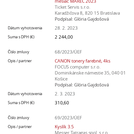
mesiac MAREC 2023
Ticket Servis s.r.o.
Karadžičova 8, 820 15 Bratislava
Podpísal:
Glória Gajdošová
28. 2. 2023
2 244,00
68/2023/ÚEF
CANON tonery farebné, 4ks
FOCUS computer s.r.o.
Dominikánske námestie 35, 040 01
Košice
Podpísal:
Glória Gajdošová
2. 3. 2023
310,60
69/2023/ÚEF
Kyslík 3.5
Messer Tatragas spol. s r.o.