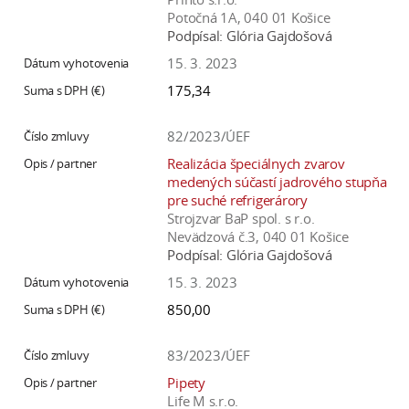
Potočná 1A, 040 01 Košice
Podpísal:
Glória Gajdošová
15. 3. 2023
175,34
82/2023/ÚEF
Realizácia špeciálnych zvarov
medených súčastí jadrového stupňa
pre suché refrigerárory
Strojzvar BaP spol. s r.o.
Nevädzová č.3, 040 01 Košice
Podpísal:
Glória Gajdošová
15. 3. 2023
850,00
83/2023/ÚEF
Pipety
Life M s.r.o.