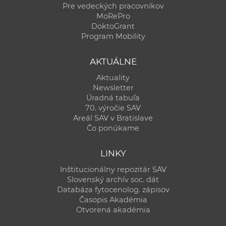
Pre vedeckých pracovníkov
MoRePro
DoktoGrant
Program Mobility
AKTUÁLNE
Aktuality
Newsletter
Úradná tabuľa
70. výročie SAV
Areál SAV v Bratislave
Čo ponúkame
LINKY
Inštitucionálny repozitár SAV
Slovenský archív soc. dát
Databáza fytocenolog. zápisov
Časopis Akadémia
Otvorená akadémia