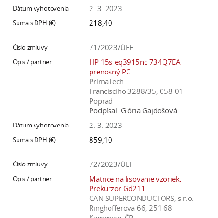
2. 3. 2023
218,40
71/2023/ÚEF
HP 15s-eq3915nc 734Q7EA -
prenosný PC
PrimaTech
Francisciho 3288/35, 058 01
Poprad
Podpísal:
Glória Gajdošová
2. 3. 2023
859,10
72/2023/ÚEF
Matrice na lisovanie vzoriek,
Prekurzor Gd211
CAN SUPERCONDUCTORS, s.r.o.
Ringhofferova 66, 251 68
Kamenice, ČR