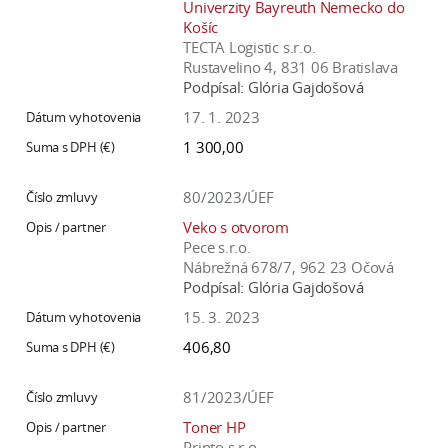
Univerzity Bayreuth Nemecko do
Košíc
TECTA Logistic s.r.o.
Rustavelino 4, 831 06 Bratislava
Podpísal:
Glória Gajdošová
17. 1. 2023
1 300,00
80/2023/ÚEF
Veko s otvorom
Pece s.r.o.
Nábrežná 678/7, 962 23 Očová
Podpísal:
Glória Gajdošová
15. 3. 2023
406,80
81/2023/ÚEF
Toner HP
Printo s.r.o.