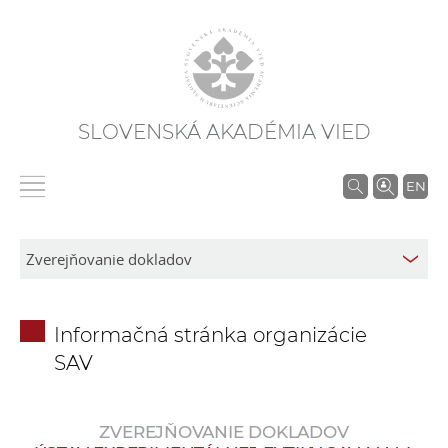
SLOVENSKÁ AKADÉMIA VIED
V
EN
y
h
ľ
a
d
Informačná stránka organizácie
á
SAV
v
a
n
ZVEREJŇOVANIE DOKLADOV
i