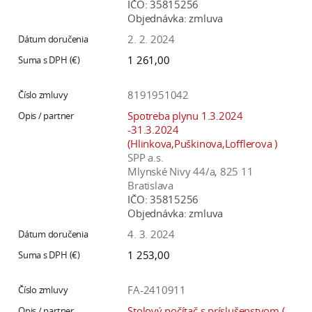
IČO:
35815256
Objednávka:
zmluva
2. 2. 2024
1 261,00
8191951042
Spotreba plynu 1.3.2024
-31.3.2024
(Hlinkova,Puškinova,Lofflerova )
SPP a.s.
Mlynské Nivy 44/a, 825 11
Bratislava
IČO:
35815256
Objednávka:
zmluva
4. 3. 2024
1 253,00
FA-2410911
Stolový počítač s príslušenstvom (