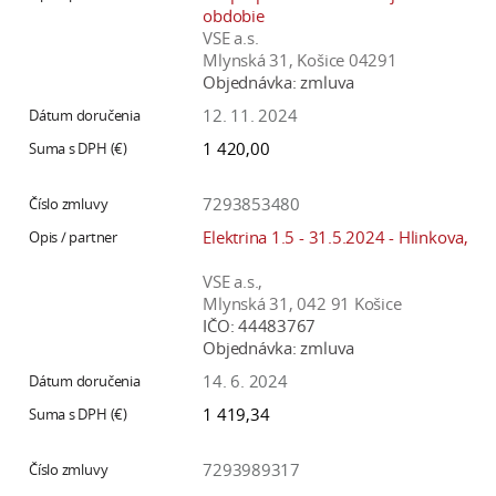
obdobie
VSE a.s.
Mlynská 31, Košice 04291
Objednávka:
zmluva
12. 11. 2024
1 420,00
7293853480
Elektrina 1.5 - 31.5.2024 - Hlinkova,
VSE a.s.,
Mlynská 31, 042 91 Košice
IČO:
44483767
Objednávka:
zmluva
14. 6. 2024
1 419,34
7293989317