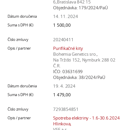
6,Bratislava 842 15
Objednávka:
179/2024/PaÚ
14. 11. 2024
1 500,00
20240411
Purifikačné kity
Bohemia Genetics sro.,
Na Tržišti 152, Nymburk 288 02
Č.R.
IČO:
03631699
Objednávka:
38/2024/PaÚ
19. 4. 2024
1 479,00
7293854851
Spotreba elektriny - 1.6-30.6.2024
Hlinkova,
VSE a.s.,