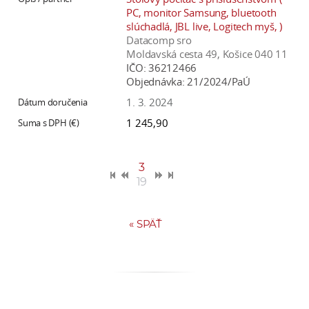
PC, monitor Samsung, bluetooth
slúchadlá, JBL live, Logitech myš, )
Datacomp sro
Moldavská cesta 49, Košice 040 11
IČO:
36212466
Objednávka:
21/2024/PaÚ
1. 3. 2024
1 245,90
3
19
«
SPÄŤ