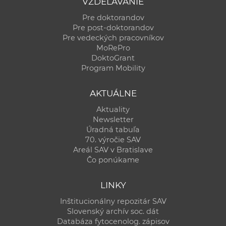
VZDELÁVANIE
Pre doktorandov
Pre post-doktorandov
Pre vedeckých pracovníkov
MoRePro
DoktoGrant
Program Mobility
AKTUÁLNE
Aktuality
Newsletter
Úradná tabuľa
70. výročie SAV
Areál SAV v Bratislave
Čo ponúkame
LINKY
Inštitucionálny repozitár SAV
Slovenský archív soc. dát
Databáza fytocenolog. zápisov