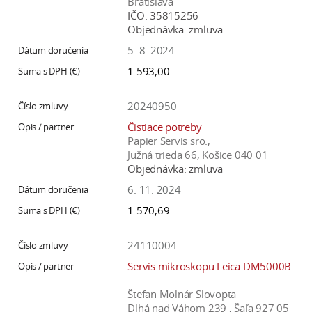
Bratislava
IČO:
35815256
Objednávka:
zmluva
5. 8. 2024
1 593,00
20240950
Čistiace potreby
Papier Servis sro.,
Južná trieda 66, Košice 040 01
Objednávka:
zmluva
6. 11. 2024
1 570,69
24110004
Servis mikroskopu Leica DM5000B
Štefan Molnár Slovopta
Dlhá nad Váhom 239 , Šaľa 927 05