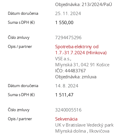
Objednávka:
213/2024/PaÚ
25. 11. 2024
1 550,00
7294475296
Spotreba elektriny od
1.7.-31.7.2024 (Hlinkova)
VSE a.s.,
Mlynská 31, 042 91 Košice
IČO:
44483767
Objednávka:
zmluva
14. 8. 2024
1 511,47
3240005516
Sekvenácia
UK v Bratislave Vedecký park
Mlynská dolina , Ilkovičova