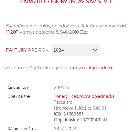
PARAZITOLOGICKÝ ÚSTAV SAV, V. V. I.
e
v
p
Zverejňovanie zmlúv, objednávok a faktúr uzavretých
od
r
1.1.2011
v zmysle zákona č. 546/2010 Z.z.:
a
c
o
FAKTÚRY
PRE ROK:
v
n
Zoznam došlých faktúr je dostupný
na tejto adrese
.
í
č
k
240155
a
Tonery - celoročná objednávka
c
Tecos sro
h
Hroncova 1, Košice 040 01
IČO:
31680551
a
Objednávka:
13/2024/PaÚ
p
23. 7. 2024
r