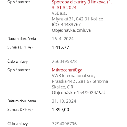
Spotreba elektriny (Hlinkova,) 1.
3-.31.3.2024
VSE a.s.,
Mlynská 31, 042 91 Košice
IČO:
44483767
Objednávka:
zmluva
16. 4. 2024
1 415,77
2660495878
Mikrocentrifúga
VWR International sro.,
Pražská 442 , 281 67 Stŕíbrná
Skalice, Č.R
Objednávka:
154/2024/PaÚ
31. 10. 2024
1 399,00
7294096796