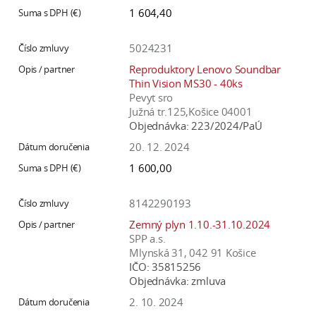
a
1 604,40
c
o
5024231
v
Reproduktory Lenovo Soundbar
n
Thin Vision MS30 - 40ks
Pevyt sro
í
Južná tr.125,Košice 04001
k
Objednávka:
223/2024/PaÚ
o
20. 12. 2024
c
1 600,00
h
S
8142290193
A
V
Zemný plyn 1.10.-31.10.2024
SPP a.s.
Mlynská 31, 042 91 Košice
IČO:
35815256
Objednávka:
zmluva
2. 10. 2024