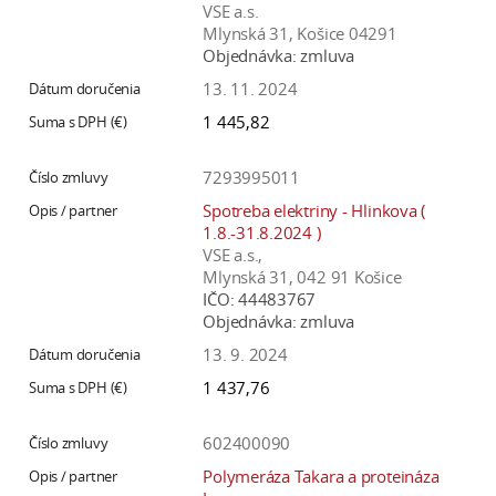
VSE a.s.
Mlynská 31, Košice 04291
Objednávka:
zmluva
13. 11. 2024
1 445,82
7293995011
Spotreba elektriny - Hlinkova (
1.8.-31.8.2024 )
VSE a.s.,
Mlynská 31, 042 91 Košice
IČO:
44483767
Objednávka:
zmluva
13. 9. 2024
1 437,76
602400090
Polymeráza Takara a proteináza