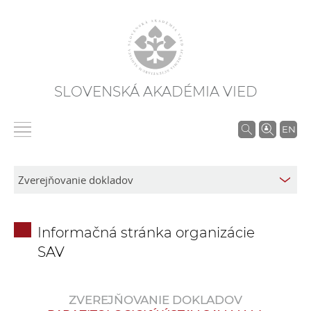
SLOVENSKÁ AKADÉMIA VIED
V
EN
y
h
ľ
a
d
Informačná stránka organizácie
á
SAV
v
a
n
ZVEREJŇOVANIE DOKLADOV
i