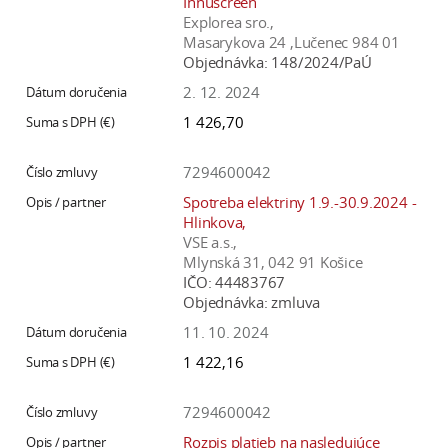
Innuscreen
Explorea sro.,
Masarykova 24 ,Lučenec 984 01
Objednávka:
148/2024/PaÚ
2. 12. 2024
1 426,70
7294600042
Spotreba elektriny 1.9.-30.9.2024 -
Hlinkova,
VSE a.s.,
Mlynská 31, 042 91 Košice
IČO:
44483767
Objednávka:
zmluva
11. 10. 2024
1 422,16
7294600042
Rozpis platieb na nasledujúce