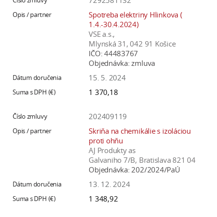
7292581132
Spotreba elektriny Hlinkova (
1.4.-30.4.2024)
VSE a.s.,
Mlynská 31, 042 91 Košice
IČO:
44483767
Objednávka:
zmluva
15. 5. 2024
1 370,18
202409119
Skriňa na chemikálie s izoláciou
proti ohňu
AJ Produkty as
Galvaniho 7/B, Bratislava 821 04
Objednávka:
202/2024/PaÚ
13. 12. 2024
1 348,92