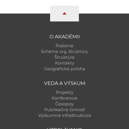
O AKADÉMII
Poslanie
Schéma org. štruktúry
Štruktúra
Kontakty
Geografická poloha
VEDA A VÝSKUM
Projekty
Konferencie
Časopisy
Publikačná činnosť
Výskumná infraštruktúra