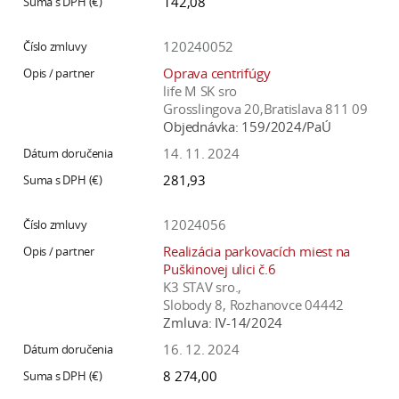
142,08
120240052
Oprava centrifúgy
life M SK sro
Grosslingova 20,Bratislava 811 09
Objednávka:
159/2024/PaÚ
14. 11. 2024
281,93
12024056
Realizácia parkovacích miest na
Puškinovej ulici č.6
K3 STAV sro.,
Slobody 8, Rozhanovce 04442
Zmluva:
IV-14/2024
16. 12. 2024
8 274,00