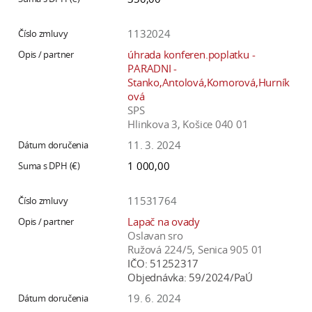
a
c
1132024
o
úhrada konferen.poplatku -
v
PARADNI -
n
Stanko,Antolová,Komorová,Hurník
ová
í
SPS
k
Hlinkova 3, Košice 040 01
o
11. 3. 2024
c
1 000,00
h
S
11531764
A
V
Lapač na ovady
Oslavan sro
Ružová 224/5, Senica 905 01
IČO:
51252317
Objednávka:
59/2024/PaÚ
19. 6. 2024