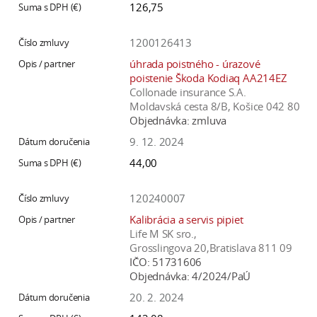
126,75
1200126413
úhrada poistného - úrazové
poistenie Škoda Kodiaq AA214EZ
Collonade insurance S.A.
Moldavská cesta 8/B, Košice 042 80
Objednávka:
zmluva
9. 12. 2024
44,00
120240007
Kalibrácia a servis pipiet
Life M SK sro.,
Grosslingova 20,Bratislava 811 09
IČO:
51731606
Objednávka:
4/2024/PaÚ
20. 2. 2024