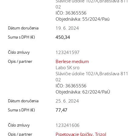
Slávičie údolie 102/A,Bratislava 811
02
IČO:
36365556
Objednávka:
55/2024/Paú
19. 6. 2024
450,34
123241597
Berlese medium
Labo SK sro
Slávičie údolie 102/A,Bratislava 811
02
IČO:
36365556
Objednávka:
62/2024/PaÚ
25. 6. 2024
77,47
123241606
Pipetovacie špičky, Trizol