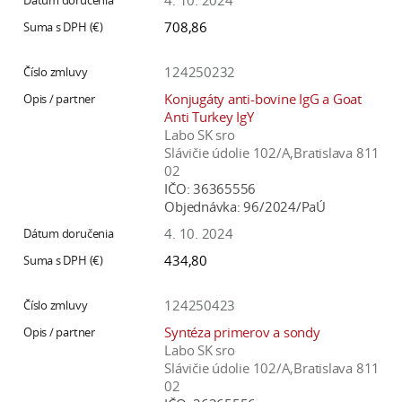
4. 10. 2024
708,86
124250232
Konjugáty anti-bovine IgG a Goat
Anti Turkey IgY
Labo SK sro
Slávičie údolie 102/A,Bratislava 811
02
IČO:
36365556
Objednávka:
96/2024/PaÚ
4. 10. 2024
434,80
124250423
Syntéza primerov a sondy
Labo SK sro
Slávičie údolie 102/A,Bratislava 811
02