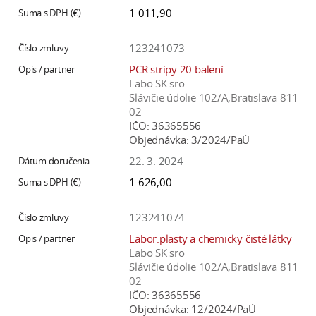
1 011,90
123241073
PCR stripy 20 balení
Labo SK sro
Slávičie údolie 102/A,Bratislava 811
02
IČO:
36365556
Objednávka:
3/2024/PaÚ
22. 3. 2024
1 626,00
123241074
Labor.plasty a chemicky čisté látky
Labo SK sro
Slávičie údolie 102/A,Bratislava 811
02
IČO:
36365556
Objednávka:
12/2024/PaÚ