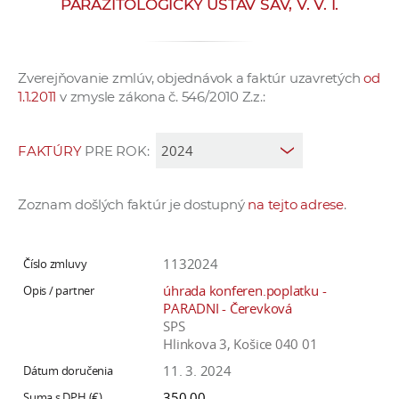
PARAZITOLOGICKÝ ÚSTAV SAV, V. V. I.
e
v
p
Zverejňovanie zmlúv, objednávok a faktúr uzavretých
od
r
1.1.2011
v zmysle zákona č. 546/2010 Z.z.:
a
c
o
FAKTÚRY
PRE ROK:
v
n
Zoznam došlých faktúr je dostupný
na tejto adrese
.
í
č
k
1132024
a
úhrada konferen.poplatku -
c
PARADNI - Čerevková
h
SPS
Hlinkova 3, Košice 040 01
a
p
11. 3. 2024
r
350,00