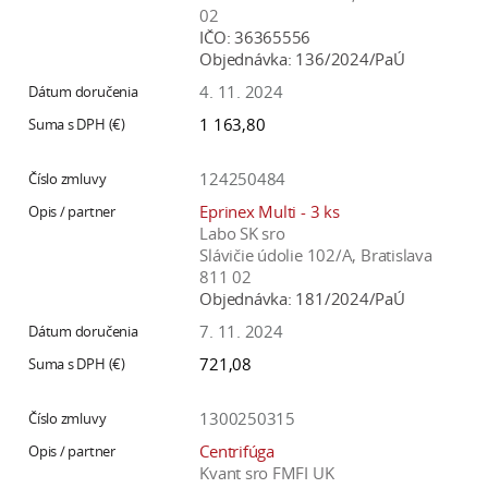
02
IČO:
36365556
Objednávka:
136/2024/PaÚ
4. 11. 2024
1 163,80
124250484
Eprinex Multi - 3 ks
Labo SK sro
Slávičie údolie 102/A, Bratislava
811 02
Objednávka:
181/2024/PaÚ
7. 11. 2024
721,08
1300250315
Centrifúga
Kvant sro FMFI UK