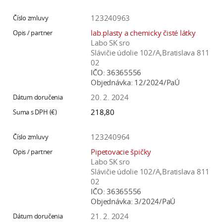
123240963
lab.plasty a chemicky čisté látky
Labo SK sro
Slávičie údolie 102/A,Bratislava 811
02
IČO:
36365556
Objednávka:
12/2024/PaÚ
20. 2. 2024
218,80
123240964
Pipetovacie špičky
Labo SK sro
Slávičie údolie 102/A,Bratislava 811
02
IČO:
36365556
Objednávka:
3/2024/PaÚ
21. 2. 2024