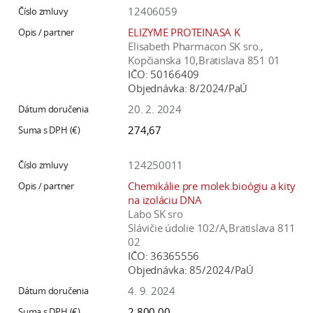
12406059
ELIZYME PROTEINASA K
Elisabeth Pharmacon SK sro.,
Kopčianska 10,Bratislava 851 01
IČO:
50166409
Objednávka:
8/2024/PaÚ
20. 2. 2024
274,67
124250011
Chemikálie pre molek.bioógiu a kity
na izoláciu DNA
Labo SK sro
Slávičie údolie 102/A,Bratislava 811
02
IČO:
36365556
Objednávka:
85/2024/PaÚ
4. 9. 2024
2 800,00