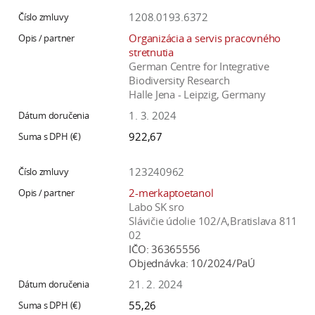
1208.0193.6372
Organizácia a servis pracovného
stretnutia
German Centre for Integrative
Biodiversity Research
Halle Jena - Leipzig, Germany
1. 3. 2024
922,67
123240962
2-merkaptoetanol
Labo SK sro
Slávičie údolie 102/A,Bratislava 811
02
IČO:
36365556
Objednávka:
10/2024/PaÚ
21. 2. 2024
55,26