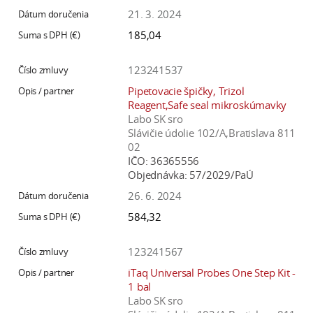
21. 3. 2024
185,04
123241537
Pipetovacie špičky, Trizol
Reagent,Safe seal mikroskúmavky
Labo SK sro
Slávičie údolie 102/A,Bratislava 811
02
IČO:
36365556
Objednávka:
57/2029/PaÚ
26. 6. 2024
584,32
123241567
iTaq Universal Probes One Step Kit -
1 bal
Labo SK sro