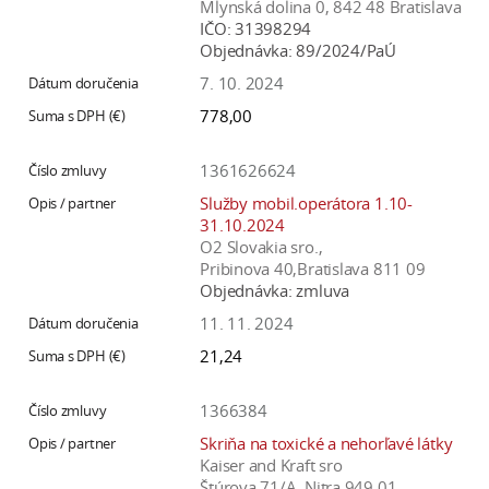
Mlynská dolina 0, 842 48 Bratislava
IČO:
31398294
Objednávka:
89/2024/PaÚ
7. 10. 2024
778,00
1361626624
Služby mobil.operátora 1.10-
31.10.2024
O2 Slovakia sro.,
Pribinova 40,Bratislava 811 09
Objednávka:
zmluva
11. 11. 2024
21,24
1366384
Skriňa na toxické a nehorľavé látky
Kaiser and Kraft sro
Štúrova 71/A, Nitra 949 01