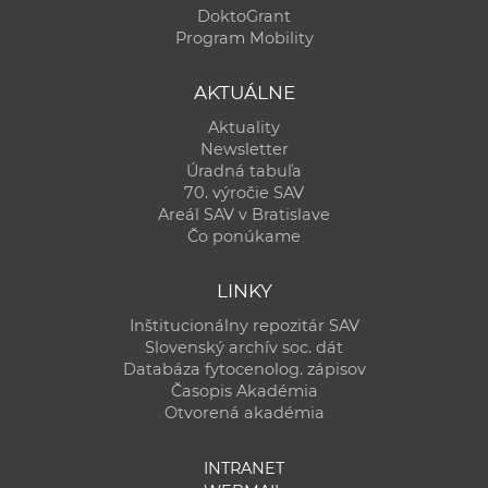
DoktoGrant
Program Mobility
AKTUÁLNE
Aktuality
Newsletter
Úradná tabuľa
70. výročie SAV
Areál SAV v Bratislave
Čo ponúkame
LINKY
Inštitucionálny repozitár SAV
Slovenský archív soc. dát
Databáza fytocenolog. zápisov
Časopis Akadémia
Otvorená akadémia
INTRANET