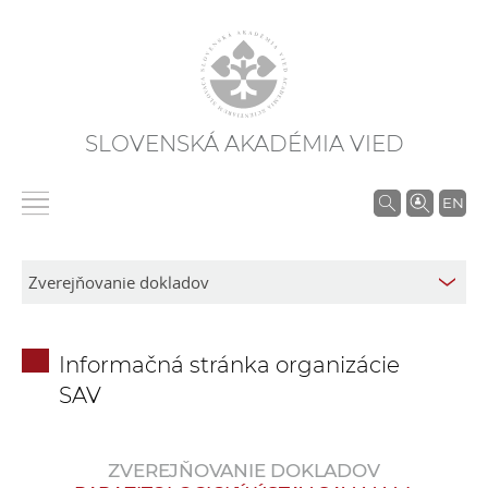
SLOVENSKÁ AKADÉMIA VIED
V
EN
y
h
ľ
a
d
Informačná stránka organizácie
á
SAV
v
a
n
ZVEREJŇOVANIE DOKLADOV
i