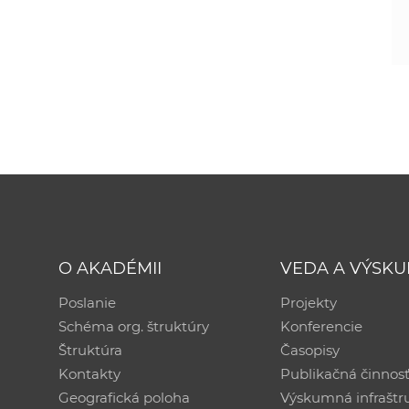
O AKADÉMII
VEDA A VÝSK
Poslanie
Projekty
Schéma org. štruktúry
Konferencie
Štruktúra
Časopisy
Kontakty
Publikačná činnos
Geografická poloha
Výskumná infraštr