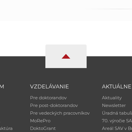
UM
VZDELÁVANIE
AKTUÁLNE
Pre doktorandov
Aktuality
Pre post-doktorandov
Newsletter
Pre vedeckých pracovníkov
Úradná tabuľ
ť
MoRePro
70. výročie S
uktúra
DoktoGrant
Areál SAV v Br