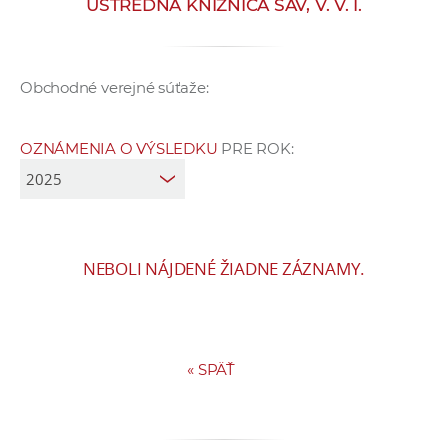
ÚSTREDNÁ KNIŽNICA SAV, V. V. I.
e
v
p
Obchodné verejné súťaže:
r
a
c
OZNÁMENIA O VÝSLEDKU
PRE ROK:
o
v
n
í
č
NEBOLI NÁJDENÉ ŽIADNE ZÁZNAMY.
k
a
c
h
«
SPÄŤ
a
p
r