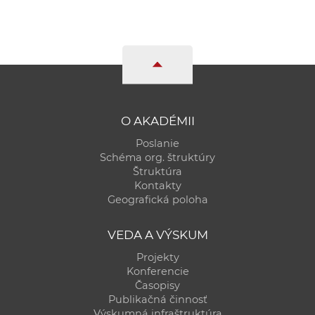
a
c
o
v
n
í
k
O AKADÉMII
o
Poslanie
c
Schéma org. štruktúry
h
Štruktúra
Kontakty
S
Geografická poloha
A
V
VEDA A VÝSKUM
Projekty
Konferencie
Časopisy
Publikačná činnosť
Výskumná infraštruktúra