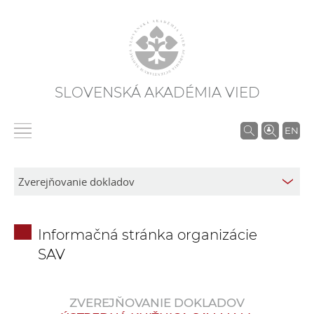
SLOVENSKÁ AKADÉMIA VIED
V
EN
y
h
ľ
a
d
Informačná stránka organizácie
á
SAV
v
a
n
ZVEREJŇOVANIE DOKLADOV
i