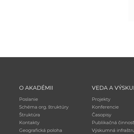
O AKADÉMII
VEDA A VÝSK
Poslanie
Projekty
Schéma org. štruktúry
Konferencie
Štruktúra
Časopisy
Kontakty
Publikačná činnos
Geografická poloha
Výskumná infraštr