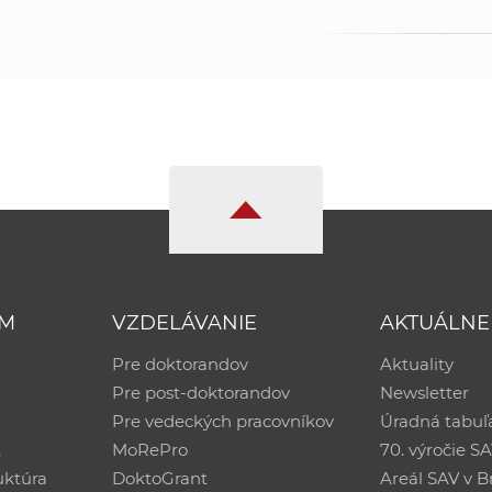
UM
VZDELÁVANIE
AKTUÁLNE
Pre doktorandov
Aktuality
Pre post-doktorandov
Newsletter
Pre vedeckých pracovníkov
Úradná tabuľ
ť
MoRePro
70. výročie S
uktúra
DoktoGrant
Areál SAV v Br