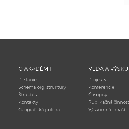
O AKADÉMII
VEDA A VÝSK
Poslanie
Projekty
Schéma org. štruktúry
Konferencie
Štruktúra
Časopisy
Kontakty
Publikačná činnos
Geografická poloha
Výskumná infraštr