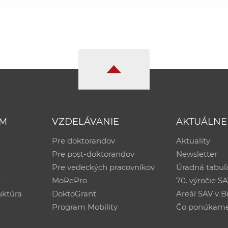
UM
VZDELÁVANIE
AKTUÁLNE
Pre doktorandov
Aktuality
Pre post-doktorandov
Newsletter
Pre vedeckých pracovníkov
Úradná tabuľ
ť
MoRePro
70. výročie S
uktúra
DoktoGrant
Areál SAV v Br
Program Mobility
Čo ponúkam