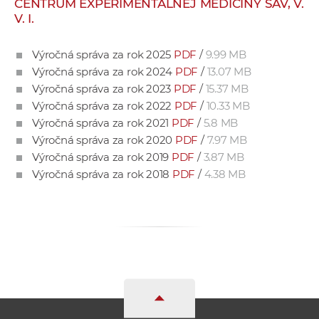
CENTRUM EXPERIMENTÁLNEJ MEDICÍNY SAV, V.
e
V. I.
v
p
Výročná správa za rok 2025
PDF
/
9.99 MB
r
Výročná správa za rok 2024
PDF
/
13.07 MB
a
Výročná správa za rok 2023
PDF
/
15.37 MB
c
Výročná správa za rok 2022
PDF
/
10.33 MB
o
Výročná správa za rok 2021
PDF
/
5.8 MB
v
Výročná správa za rok 2020
PDF
/
7.97 MB
n
Výročná správa za rok 2019
PDF
/
3.87 MB
í
Výročná správa za rok 2018
PDF
/
4.38 MB
č
k
a
c
h
a
p
r