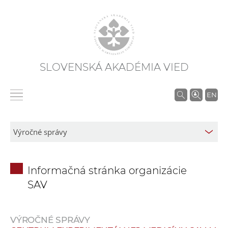
SLOVENSKÁ AKADÉMIA VIED
V
EN
y
h
ľ
a
d
Informačná stránka organizácie
á
SAV
v
a
n
VÝROČNÉ SPRÁVY
i