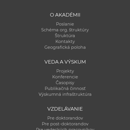
a
c
O AKADÉMII
o
Poslanie
v
Schéma org. štruktúry
n
Štruktúra
í
Kontakty
Geografická poloha
k
o
VEDA A VÝSKUM
c
h
Projekty
Konferencie
S
Časopisy
A
Publikačná činnosť
V
Výskumná infraštruktúra
VZDELÁVANIE
Pre doktorandov
Pre post-doktorandov
Pre vedeckých pracovníkov