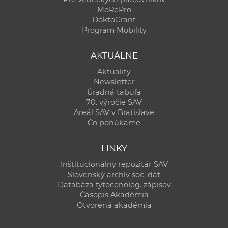
MoRePro
DoktoGrant
Program Mobility
AKTUÁLNE
Aktuality
Newsletter
Úradná tabuľa
70. výročie SAV
Areál SAV v Bratislave
Čo ponúkame
LINKY
Inštitucionálny repozitár SAV
Slovenský archív soc. dát
Databáza fytocenolog. zápisov
Časopis Akadémia
Otvorená akadémia