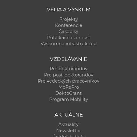
a
VEDA A VÝSKUM
c
Projekty
o
Konferencie
v
Časopisy
n
Publikačná činnosť
í
Výskumná infraštruktúra
k
o
VZDELÁVANIE
c
Pre doktorandov
h
Pre post-doktorandov
Pre vedeckých pracovníkov
S
MoRePro
A
DoktoGrant
V
Program Mobility
AKTUÁLNE
Aktuality
Newsletter
Úradná tabuľa