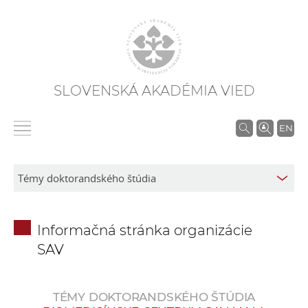
SLOVENSKÁ AKADÉMIA VIED
V
EN
y
h
ľ
a
d
Informačná stránka organizácie
á
SAV
v
a
n
TÉMY DOKTORANDSKÉHO ŠTÚDIA
i