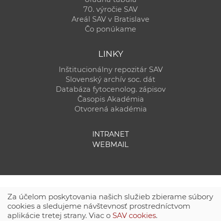
70. výročie SAV
Areál SAV v Bratislave
Čo ponúkame
LINKY
Inštitucionálny repozitár SAV
Slovenský archív soc. dát
Databáza fytocenolog. zápisov
Časopis Akadémia
Otvorená akadémia
INTRANET
WEBMAIL
Za účelom poskytovania našich služieb zbierame súbory
cookies a sledujeme návštevnosť prostredníctvom
aplikácie tretej strany. Viac o
SAV cookies
.