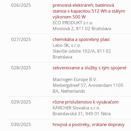
026/2025
prenosná elektráreň; batériová
stanica s kapacitou 512 Wh a stálym
výkonom 500 W
ECO PRODUKT s.r.o.
Mostová 2, 811 02 Bratislava
027/2025
chemikália a spotrebný plast
Labo-SK, s.r.o.
Slávičie údolie 102/A, 811 02
Bratislava
028/2025
sekvenovanie a služby s tým spojené
Macrogen Europe B.V.
Meibergdreef 57, Amsterdam 1105
BA, Netherlands
029/2025
rôzne príslušenstvo k vysávačom
KÄRCHER Slovakia s.r.o.
Bratislavská 31, 949 01 Nitra
030/2025
hnojivá a postreky, vrátane dopravy