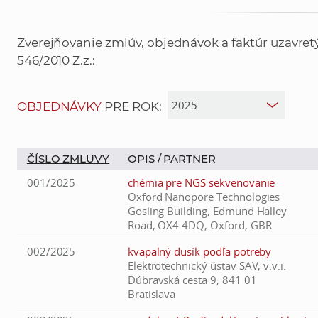
Zverejňovanie zmlúv, objednávok a faktúr uzavre
546/2010 Z.z.:
OBJEDNÁVKY
PRE ROK:
ČÍSLO ZMLUVY
OPIS /
PARTNER
001/2025
chémia pre NGS sekvenovanie
Oxford Nanopore Technologies
Gosling Building, Edmund Halley
Road, OX4 4DQ, Oxford, GBR
002/2025
kvapalný dusík podľa potreby
Elektrotechnický ústav SAV, v.v.i.
Dúbravská cesta 9, 841 01
Bratislava