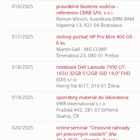
016/2025
pravidelné školenie vodičov -
referentov CBRB SAV, v.v.i.
Roman Minich, Autoškola BRM-BRM
Vápenná 13, 821 04 Bratislava
017/2025
stolový počítač HP Pro Mini 400 G9 -
6 ks
Martin Gall - MG COMP
Šmeralova 23, 080 01 Prešov
018/2025
notebook Dell Latitude 7450 U7-
165U 32GB 512GB SSD 14,0" FHD
EDIS s.r.o.
Horný Val 8/17, 010 01 Žilina
019/2025
spotrebný materiál do laboratória
VWR International s.r.o.
Pražská 442, 281 67 Stříbrná
Skalice, ČR
020/2025
online seminár "Cestovné náhrady
pri pracovných cestách" dňa