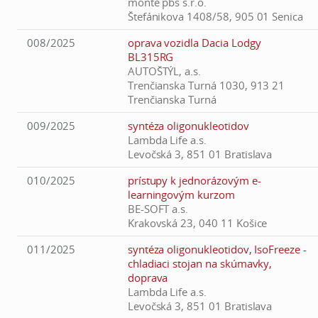
monte pbs s.r.o.
Štefánikova 1408/58, 905 01 Senica
008/2025
oprava vozidla Dacia Lodgy
BL315RG
AUTOŠTÝL, a.s.
Trenčianska Turná 1030, 913 21
Trenčianska Turná
009/2025
syntéza oligonukleotidov
Lambda Life a.s.
Levočská 3, 851 01 Bratislava
010/2025
prístupy k jednorázovým e-
learningovým kurzom
BE-SOFT a.s.
Krakovská 23, 040 11 Košice
011/2025
syntéza oligonukleotidov, IsoFreeze -
chladiaci stojan na skúmavky,
doprava
Lambda Life a.s.
Levočská 3, 851 01 Bratislava