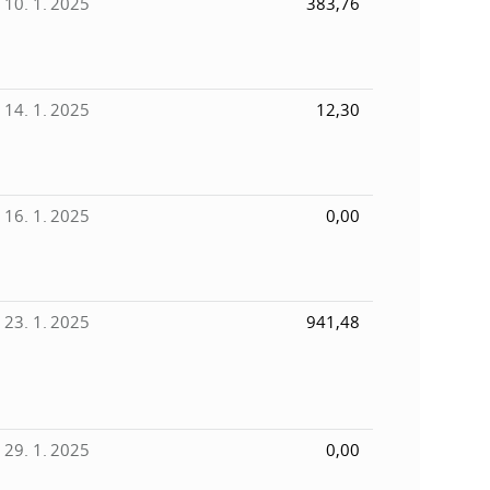
10. 1. 2025
383,76
k
o
n
c
h
k
14. 1. 2025
12,30
S
A
a
V
c
16. 1. 2025
0,00
h
S
23. 1. 2025
941,48
A
V
29. 1. 2025
0,00