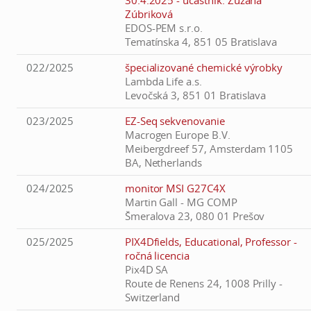
30.4.2025 - účastník: Zuzana
Zúbriková
EDOS-PEM s.r.o.
Tematínska 4, 851 05 Bratislava
022/2025
špecializované chemické výrobky
Lambda Life a.s.
Levočská 3, 851 01 Bratislava
023/2025
EZ-Seq sekvenovanie
Macrogen Europe B.V.
Meibergdreef 57, Amsterdam 1105
BA, Netherlands
024/2025
monitor MSI G27C4X
Martin Gall - MG COMP
Šmeralova 23, 080 01 Prešov
025/2025
PIX4Dfields, Educational, Professor -
ročná licencia
Pix4D SA
Route de Renens 24, 1008 Prilly -
Switzerland