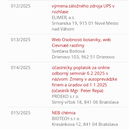
012/2025
výmena záložného zdroja UPS v
rozhlase
ELIMER, a.s.
Srnianska 19, 915 01 Nové Mesto
nad Váhom
013/2025
Web Osobnosti botaniky, web
Cievnaté rastliny
Svetlana Botlová
Drienovo 103, 962 51 Drienovo
014/2025
účastnícky poplatok za online
odborný seminár 6.2.2025 s
názvom: Zmeny v autoprevádzke
firiem a úradov od 1.1.2025
(účastník Mgr. Peter Repa)
PROEKO s.r.o.
Strmý vŕšok 18, 841 06 Bratislava
015/2025
NEB chémia
BIOTECH s.r.o.
Kresánkova 12, 841 04 Bratislava