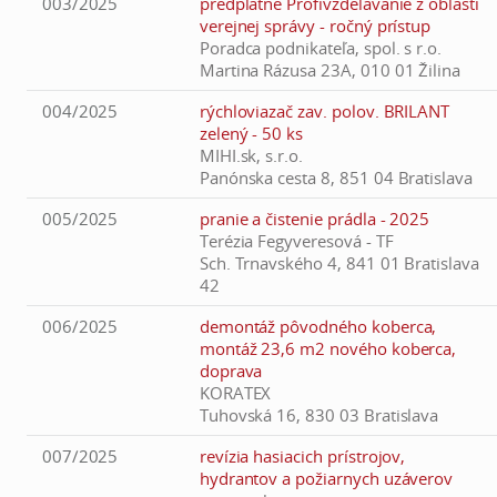
003/2025
predplatné Profivzdelávanie z oblasti
verejnej správy - ročný prístup
Poradca podnikateľa, spol. s r.o.
Martina Rázusa 23A, 010 01 Žilina
004/2025
rýchloviazač zav. polov. BRILANT
zelený - 50 ks
MIHI.sk, s.r.o.
Panónska cesta 8, 851 04 Bratislava
005/2025
pranie a čistenie prádla - 2025
Terézia Fegyveresová - TF
Sch. Trnavského 4, 841 01 Bratislava
42
006/2025
demontáž pôvodného koberca,
montáž 23,6 m2 nového koberca,
doprava
KORATEX
Tuhovská 16, 830 03 Bratislava
007/2025
revízia hasiacich prístrojov,
hydrantov a požiarnych uzáverov