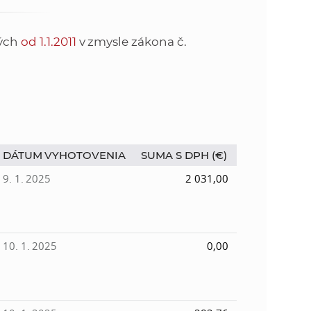
o
v
n
n
tých
od 1.1.2011
v zmysle zákona č.
í
i
č
k
e
a
c
n
h
DÁTUM VYHOTOVENIA
SUMA S DPH (€)
a
a
p
9. 1. 2025
2 031,00
r
s
a
c
t
o
10. 1. 2025
0,00
v
r
n
í
á