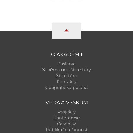
a
c
o
v
n
í
k
O AKADÉMII
o
Poslanie
c
Schéma org. štruktúry
h
Štruktúra
S
Kontakty
A
Geografická poloha
V
VEDA A VÝSKUM
Projekty
Konferencie
Časopisy
Publikačná činnosť