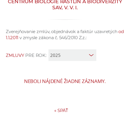
CENTRUM BIOLÓGIE RASTLÍN A BIODIVERZITY
e
SAV, V. V. I.
v
p
r
Zverejňovanie zmlúv, objednávok a faktúr uzavretých
od
a
1.1.2011
v zmysle zákona č. 546/2010 Z.z.:
c
o
v
ZMLUVY
PRE ROK:
n
í
č
NEBOLI NÁJDENÉ ŽIADNE ZÁZNAMY.
k
a
c
h
«
SPÄŤ
a
p
r