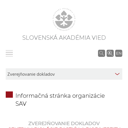
SLOVENSKÁ AKADÉMIA VIED
V
EN
y
h
ľ
a
d
Informačná stránka organizácie
á
SAV
v
a
n
ZVEREJŇOVANIE DOKLADOV
i