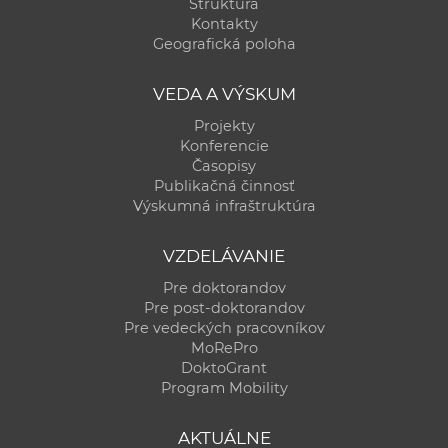
Štruktúra
a
Kontakty
c
Geografická poloha
o
v
VEDA A VÝSKUM
n
Projekty
í
Konferencie
k
Časopisy
Publikačná činnosť
o
Výskumná infraštruktúra
c
h
VZDELÁVANIE
S
Pre doktorandov
A
Pre post-doktorandov
V
Pre vedeckých pracovníkov
MoRePro
DoktoGrant
Program Mobility
AKTUÁLNE