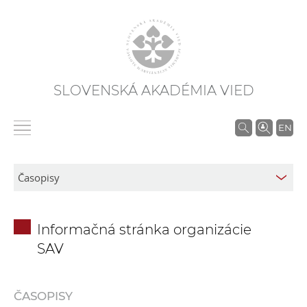
SLOVENSKÁ AKADÉMIA VIED
V
EN
y
h
ľ
a
d
Informačná stránka organizácie
á
SAV
v
a
n
ČASOPISY
i