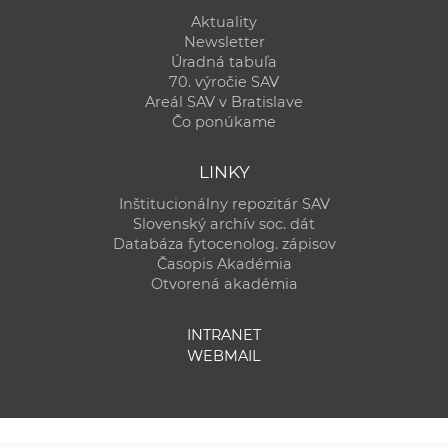
Aktuality
Newsletter
Úradná tabuľa
70. výročie SAV
Areál SAV v Bratislave
Čo ponúkame
LINKY
Inštitucionálny repozitár SAV
Slovenský archív soc. dát
Databáza fytocenolog. zápisov
Časopis Akadémia
Otvorená akadémia
INTRANET
WEBMAIL