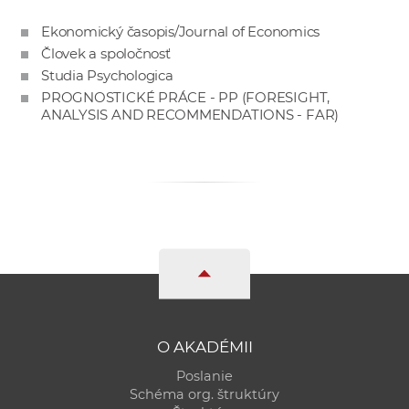
e
Ekonomický časopis/Journal of Economics
v
Človek a spoločnosť
p
Studia Psychologica
r
PROGNOSTICKÉ PRÁCE - PP (FORESIGHT,
a
ANALYSIS AND RECOMMENDATIONS - FAR)
c
o
v
n
í
č
k
a
c
h
O AKADÉMII
a
Poslanie
p
Schéma org. štruktúry
r