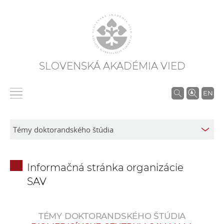
SLOVENSKÁ AKADÉMIA VIED
V
EN
y
h
ľ
a
d
Informačná stránka organizácie
á
SAV
v
a
n
TÉMY DOKTORANDSKÉHO ŠTÚDIA
i