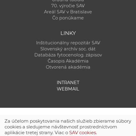
70. výročie SAV
Areál SAV v Bratislave
Čo ponúkame
LINKY
Inštitucionálny repozitár SAV
Slovenský archív soc. dát
Databáza fytocenolog. zápisov
Časopis Akadémia
Otvorená akadémia
INTRANET
WEBMAIL
Za účelom poskytovania našich služieb zbierame súbory
cookies a sledujeme návštevnosť prostredníctvom
aplikácie tretej strany. Viac o
SAV cookies
.