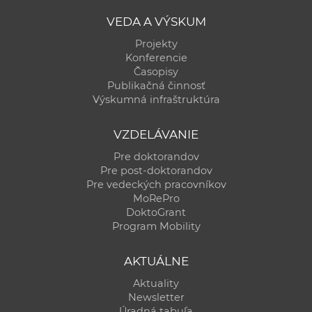
a
VEDA A VÝSKUM
c
Projekty
o
Konferencie
v
Časopisy
n
Publikačná činnosť
í
Výskumná infraštruktúra
k
o
VZDELÁVANIE
c
Pre doktorandov
h
Pre post-doktorandov
Pre vedeckých pracovníkov
S
MoRePro
A
DoktoGrant
V
Program Mobility
AKTUÁLNE
Aktuality
Newsletter
Úradná tabuľa