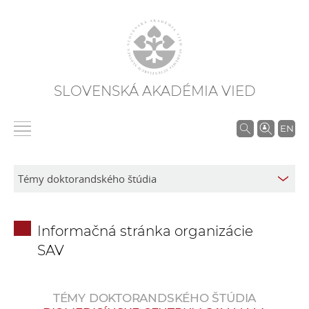
SLOVENSKÁ AKADÉMIA VIED
V
EN
y
h
ľ
a
d
Informačná stránka organizácie
á
SAV
v
a
n
TÉMY DOKTORANDSKÉHO ŠTÚDIA
i