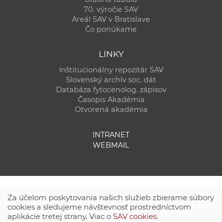
70. výročie SAV
Areál SAV v Bratislave
Čo ponúkame
LINKY
Inštitucionálny repozitár SAV
Slovenský archív soc. dát
Databáza fytocenolog. zápisov
Časopis Akadémia
Otvorená akadémia
INTRANET
WEBMAIL
Za účelom poskytovania našich služieb zbierame súbory
cookies a sledujeme návštevnosť prostredníctvom
aplikácie tretej strany. Viac o
SAV cookies
.