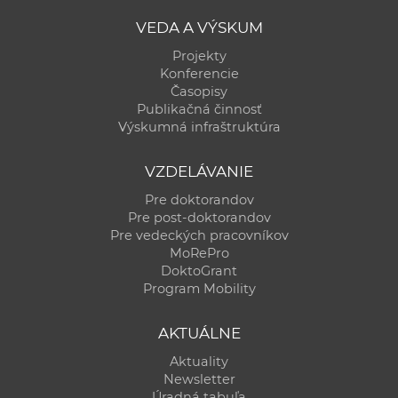
a
VEDA A VÝSKUM
c
Projekty
o
Konferencie
v
Časopisy
n
Publikačná činnosť
í
Výskumná infraštruktúra
k
o
VZDELÁVANIE
c
Pre doktorandov
h
Pre post-doktorandov
Pre vedeckých pracovníkov
S
MoRePro
A
DoktoGrant
V
Program Mobility
AKTUÁLNE
Aktuality
Newsletter
Úradná tabuľa