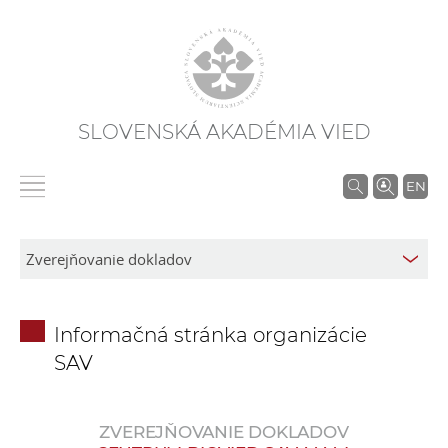
SLOVENSKÁ AKADÉMIA VIED
V
EN
y
h
ľ
a
d
Informačná stránka organizácie
á
SAV
v
a
n
ZVEREJŇOVANIE DOKLADOV
i