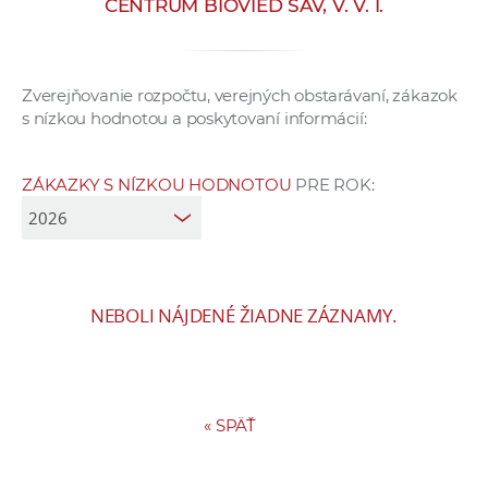
CENTRUM BIOVIED SAV, V. V. I.
e
v
p
Zverejňovanie rozpočtu, verejných obstarávaní, zákazok
r
s nízkou hodnotou a poskytovaní informácií:
a
c
o
ZÁKAZKY S NÍZKOU HODNOTOU
PRE ROK:
v
n
í
č
NEBOLI NÁJDENÉ ŽIADNE ZÁZNAMY.
k
a
c
h
a
«
SPÄŤ
p
r