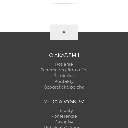
a
c
o
v
n
í
k
o
O AKADÉMII
c
Poslanie
h
Schéma org. štruktúry
Štruktúra
S
Kontakty
A
Geografická poloha
V
VEDA A VÝSKUM
Projekty
Konferencie
Časopisy
Publikačná činnosť